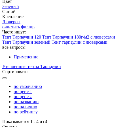
Цвет
Зеленый
Синий
Крепление
Люверсы
очистить фильтр
Часто ищут:
Тент Тарпаулин 120
Тент Тарпаулин 180г/м2 с люверсами
Тент Тарпаулин зеленый
Тент тарпаулин с люверсами
все запросы
Применение
Утепленные тенты Тарпаулин
Сортировать:
по умолчанию
по цене ↑
по цене ↓
по названию
по наличию
по рейтингу
Показывается 1 - 4 из 4
Фильтр