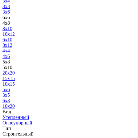
3х4
3х3
3х6
6х6
4х8
8х10
10х12
6х10
8х12
4х4
4х6
5х8
5х10
20х20
15x15
10х15
5х6
3x5
6x8
10х20
Вид
Утепленный
Огнеупорный
Тип
Строительный