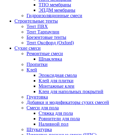
ТПО мембраны
ЭПДМ мембраны
Гидроизоляционные смеси
Строительные тенты
Тент ПВХ
Тент Тарпаулин
Брезентовые тенты
Тент Оксфорд (Oxford)
Сухие смеси
Ремонтные смеси
Шпаклевка
Пропитки
Клей
Эпоксидная смола
Клей для плитки
Монтажные клеи
Клеи для напольных покрытий
Грунтовка
Добавки и модификаторы сухих смесей
Смеси для пола
Стяжка для пола
Ровнители для пола
Наливной пол
Штукатурка
Цементно-песчаные смеси (ЦПС)