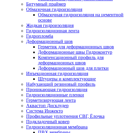
Битумный праймер
Обмазочная гидроизоляция
Обмазочная гидроизоляция на цементной
основе
Жидкая гидроизоляция
Гидроизоляционная лента
Гидропломба
Деформационный шов
Герметик для деформационных швов
Деформационные швы Гидроконтур
Компенсационный профиль для
деформационных швов
Деформационный шов для плитки
Инъекционная гидроизоляция
Штуцеры и комплектующие
Набухающий резиновый профиль
Проникающая гидроизоляция
Гидроизоляционные пленки
Герметизирующая лента
Аквастоп Дисклудер
Система Инжекто
Профильные уплотнения СВГ, Ёлочка
Подкладочный ковер
Гидроизоляционная мембрана
ПВХ мембраны