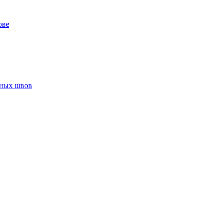
ове
нных швов