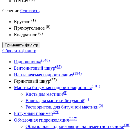
ПРП-60
Сечение
Очистить
(1)
Круглое
(0)
Прямоугольное
(0)
Квадратное
Применить фильтр
Сбросить фильтр
(548)
Гидрошпонка
(85)
Бентонитовый шнур
(194)
Наплавляемая гидроизоляция
(27)
Гернитовый шнур
(101)
Мастика битумная гидроизоляционная
(5)
Кисть для мастики
(5)
Валик для мастики битумной
(5)
Растворитель для битумной мастики
(29)
Битумный праймер
(117)
Обмазочная гидроизоляция
(38
Обмазочная гидроизоляция на цементной основе