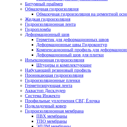
Битумный праймер
Обмазочная гидроизоляция
Обмазочная гидроизоляция на цементной осн
Жидкая гидроизоляция
Гидроизоляционная лента
Гидропломба
Деформационный шов
Герметик для деформационных швов
Деформационные швы Гидроконтур
Компенсационный профиль для деформацио
Деформационный шов для плитки
Инъекционная гидроизоляция
Штуцеры и комплектующие
Набухающий резиновый профиль
Проникающая гидроизоляция
Гидроизоляционные пленки
Герметизирующая лента
Аквастоп Дисклудер
Система Инжекто
Профильные уплотнения СВГ, Ёлочка
Подкладочный ковер
Гидроизоляционная мембрана
ПВХ мембраны
ТПО мембраны
ЭПДМ мембраны