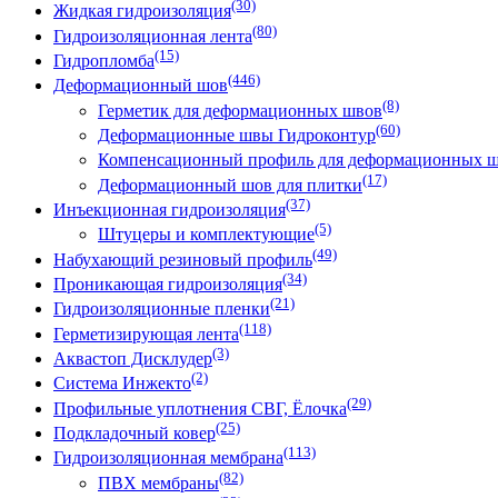
(30)
Жидкая гидроизоляция
(80)
Гидроизоляционная лента
(15)
Гидропломба
(446)
Деформационный шов
(8)
Герметик для деформационных швов
(60)
Деформационные швы Гидроконтур
Компенсационный профиль для деформационных 
(17)
Деформационный шов для плитки
(37)
Инъекционная гидроизоляция
(5)
Штуцеры и комплектующие
(49)
Набухающий резиновый профиль
(34)
Проникающая гидроизоляция
(21)
Гидроизоляционные пленки
(118)
Герметизирующая лента
(3)
Аквастоп Дисклудер
(2)
Система Инжекто
(29)
Профильные уплотнения СВГ, Ёлочка
(25)
Подкладочный ковер
(113)
Гидроизоляционная мембрана
(82)
ПВХ мембраны