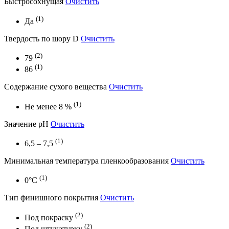
Быстросохнущая
Очистить
(1)
Да
Твердость по шору D
Очистить
(2)
79
(1)
86
Содержание сухого вещества
Очистить
(1)
Не менее 8 %
Значение pH
Очистить
(1)
6,5 – 7,5
Минимальная температура пленкообразования
Очистить
(1)
0°С
Тип финишного покрытия
Очистить
(2)
Под покраску
(2)
Под штукатурку