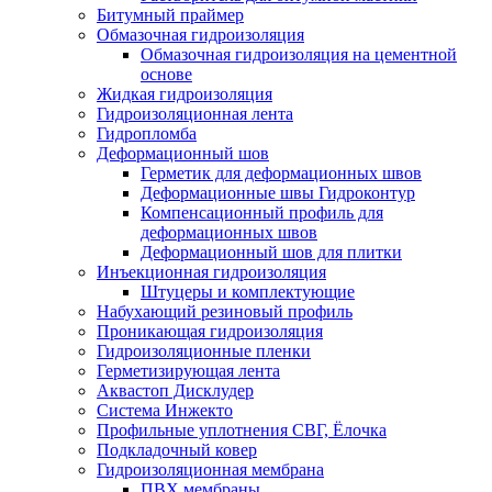
Битумный праймер
Обмазочная гидроизоляция
Обмазочная гидроизоляция на цементной
основе
Жидкая гидроизоляция
Гидроизоляционная лента
Гидропломба
Деформационный шов
Герметик для деформационных швов
Деформационные швы Гидроконтур
Компенсационный профиль для
деформационных швов
Деформационный шов для плитки
Инъекционная гидроизоляция
Штуцеры и комплектующие
Набухающий резиновый профиль
Проникающая гидроизоляция
Гидроизоляционные пленки
Герметизирующая лента
Аквастоп Дисклудер
Система Инжекто
Профильные уплотнения СВГ, Ёлочка
Подкладочный ковер
Гидроизоляционная мембрана
ПВХ мембраны