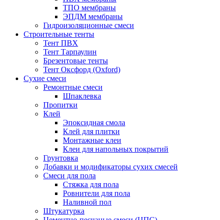
ТПО мембраны
ЭПДМ мембраны
Гидроизоляционные смеси
Строительные тенты
Тент ПВХ
Тент Тарпаулин
Брезентовые тенты
Тент Оксфорд (Oxford)
Сухие смеси
Ремонтные смеси
Шпаклевка
Пропитки
Клей
Эпоксидная смола
Клей для плитки
Монтажные клеи
Клеи для напольных покрытий
Грунтовка
Добавки и модификаторы сухих смесей
Смеси для пола
Стяжка для пола
Ровнители для пола
Наливной пол
Штукатурка
Цементно-песчаные смеси (ЦПС)