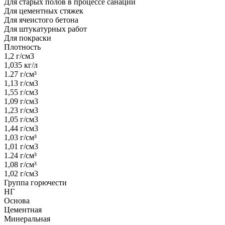
Для старых полов в процессе санации
Для цементных стяжек
Для ячеистого бетона
Для штукатурных работ
Для покраски
Плотность
1,2 г/см3
1,035 кг/л
1.27 г/см³
1,13 г/см3
1,55 г/см3
1,09 г/см3
1,23 г/см3
1,05 г/см3
1,44 г/см3
1,03 г/см³
1,01 г/см3
1.24 г/см³
1,08 г/см³
1,02 г/см3
Группа горючести
НГ
Основа
Цементная
Минеральная