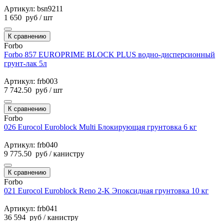
Артикул: bsn9211
1 650
руб
/ шт
К сравнению
Forbo
Forbo 857 EUROPRIME BLOCK PLUS водно-дисперсионный
грунт-лак 5л
Артикул: frb003
7 742.50
руб
/ шт
К сравнению
Forbo
026 Eurocol Euroblock Multi Блокирующая грунтовка 6 кг
Артикул: frb040
9 775.50
руб
/ канистру
К сравнению
Forbo
021 Eurocol Euroblock Reno 2-K Эпоксидная грунтовка 10 кг
Артикул: frb041
36 594
руб
/ канистру