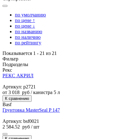
по умолчанию
по цене ↑
по цене ↓
по названию
по наличию
по рейтингу
Показывается 1 - 21 из 21
Фильтр
Подразделы
Рекс
РЕКС АКРИЛ
Артикул: p2721
от
3 018
руб
/ канистра 5 л
К сравнению
Basf
Грунтовка MasterSeal P 147
Артикул: bsf0021
2 584.52
руб
/ шт
К сравнению