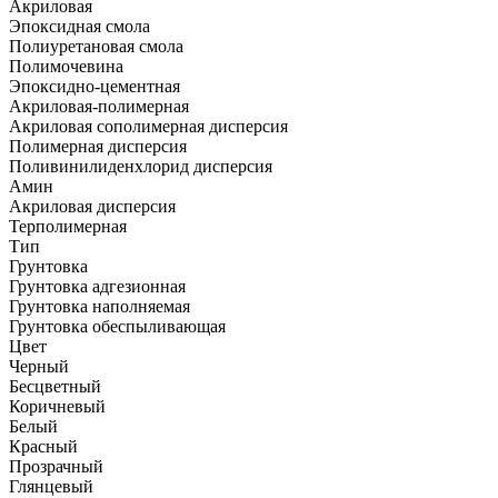
Акриловая
Эпоксидная смола
Полиуретановая смола
Полимочевина
Эпоксидно-цементная
Акриловая-полимерная
Акриловая сополимерная дисперсия
Полимерная дисперсия
Поливинилиденхлорид дисперсия
Амин
Акриловая дисперсия
Терполимерная
Тип
Грунтовка
Грунтовка адгезионная
Грунтовка наполняемая
Грунтовка обеспыливающая
Цвет
Черный
Бесцветный
Коричневый
Белый
Красный
Прозрачный
Глянцевый