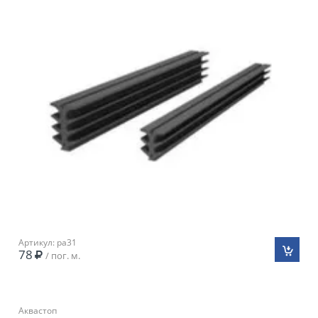
Артикул: pa31
78
/ пог. м.
Аквастоп