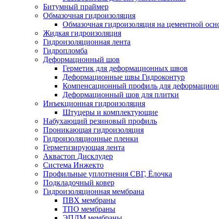
Битумный праймер
Обмазочная гидроизоляция
Обмазочная гидроизоляция на цементной осн
Жидкая гидроизоляция
Гидроизоляционная лента
Гидропломба
Деформационный шов
Герметик для деформационных швов
Деформационные швы Гидроконтур
Компенсационный профиль для деформацио
Деформационный шов для плитки
Инъекционная гидроизоляция
Штуцеры и комплектующие
Набухающий резиновый профиль
Проникающая гидроизоляция
Гидроизоляционные пленки
Герметизирующая лента
Аквастоп Дисклудер
Система Инжекто
Профильные уплотнения СВГ, Ёлочка
Подкладочный ковер
Гидроизоляционная мембрана
ПВХ мембраны
ТПО мембраны
ЭПДМ мембраны