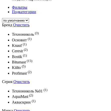
Фильтры
Подкатегории
Бренд
Очистить
(3)
Технониколь
(1)
Основит
(1)
Knauf
(2)
Ceresit
(1)
Bostik
(15)
Bitumast
(5)
Kiilto
(2)
Profimast
Серия
Очистить
(1)
Технониколь №01
(2)
AquaMast
(1)
Акваскрин
Марка
Очистить