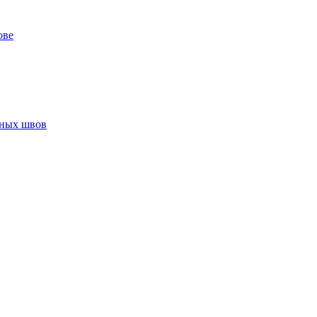
ове
нных швов