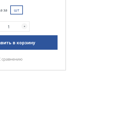
а за
шт
вить в корзину
К сравнению