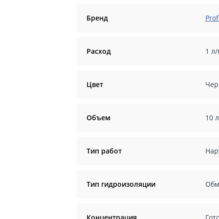
Бренд
Prof
Расход
1 л
Цвет
Чер
Объем
10 л
Тип работ
Нар
Тип гидроизоляции
Обм
Концентрация
Гот