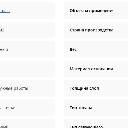
imast
Объекты применения
/м2
Страна производства
ный
Вес
Материал основания
ужные работы
Толщина слоя
азочная
Тип товара
овый
Тип связующего