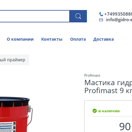
+749935088
info@gidro-
О компании
Контакты
Оплата
Доставка
ный праймер
Profimast
Мастика гид
Profimast 9 к
в наличии
90