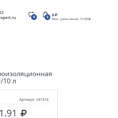
02
0
expert.ru
0
0
Мин. сумма заказа: 15 000
роизоляционная
г/10 л
Артикул:
s91314
1.91