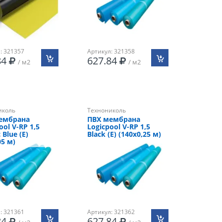
: 321357
Артикул: 321358
84
627.84
/ м2
/ м2
иколь
Технониколь
ембрана
ПВХ мембрана
ool V-RP 1,5
Logicpool V-RP 1,5
 Blue (Е)
Black (E) (140х0,25 м)
05 м)
: 321361
Артикул: 321362
84
627.84