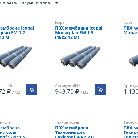
ировать:
по умолчанию
Icopal
Icopal
ембрана Icopal
ПВХ мембрана Icopal
ПВХ м
plan FM 1,2
Monarplan FM 1,5
Monarp
12 м)
(15х2,12 м)
л: 5046
Артикул: 5047
Артикул
.72
943.70
1 13
/ м2
/ м2
иколь
Технониколь
Технон
мембрана
ПВХ мембрана
ПВХ м
ониколь
Технониколь
Техно
oof V-RP 1,5
Logicroof V-RP 2,0
Logicr