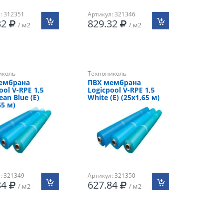
: 312351
Артикул: 321346
32
829.32
/ м2
/ м2
иколь
Технониколь
ембрана
ПВХ мембрана
ool V-RPE 1,5
Logicpool V-RPE 1,5
ean Blue (Е)
White (Е) (25х1,65 м)
65 м)
: 321349
Артикул: 321350
84
627.84
/ м2
/ м2