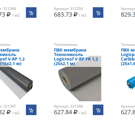
л: 312349
Артикул: 312350
Артикул
.73
683.73
829.
/ м2
/ м2
иколь
Технониколь
Технон
мембрана
ПВХ мембрана
ПВХ м
ониколь
Технониколь
Logicp
oof V-RP 1,2
Logicroof V-RP FR 1,2
Caribb
(15х2,1 м)
(25х2,1 м)
(25х1,
л: 321347
Артикул: 321348
Артикул
.32
627.84
627.
/ м2
/ м2