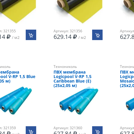
л: 321355
Артикул: 321356
Артикул
.14
629.14
627.
/ м2
/ м2
иколь
Технониколь
Технон
мембрана
ПВХ мембрана
ПВХ м
ool V-RP 1,5 Blue
Logicpool V-RP 1,5
Logicp
05 м)
Caribbean Blue (Е)
Mosaic
(25х2,05 м)
(25х2,
л: 321359
Артикул: 321360
Артикул
.84
627.84
627.