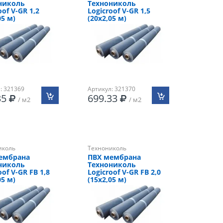
николь
Технониколь
oof V-GR 1,2
Logicroof V-GR 1,5
05 м)
(20х2,05 м)
: 321369
Артикул: 321370
35
699.33
/ м2
/ м2
иколь
Технониколь
ембрана
ПВХ мембрана
николь
Технониколь
oof V-GR FB 1,8
Logicroof V-GR FB 2,0
05 м)
(15х2,05 м)