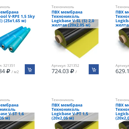
иколь
Технониколь
Технон
мембрана
ПВХ мембрана
ПВХ м
ool V-RPE 1,5 Sky
Технониколь
Техно
Е) (25х1,65 м)
Logicbase V-SL (S) 2,0
Logicb
желтая (20х2,05 м)
желтая
л: 321351
Артикул: 321352
Артикул
.84
724.03
629.
/ м2
/
иколь
Технониколь
Технон
мембрана
ПВХ мембрана
ПВХ м
ониколь
Технониколь
Техно
ase V-ST 1,6
Logicbase V-PT 1,5
Logicb
05 м)
(20х2,05 м)
(20х2,