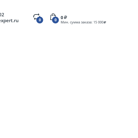
02
0
expert.ru
0
0
Мин. сумма заказа: 15 000