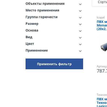
Сорт
Объекты применения
Место применения
Группа горючести
Icopal
ПВХ м
Размер
Monar
(20х2,
Основа
Вид
Цвет
Применение
Применить фильтр
Артику
787
Технон
ПВХ 
Техн
Logicr