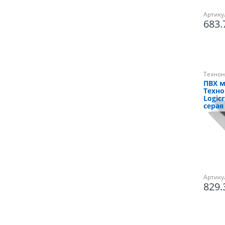
Артику
683
Технон
ПВХ 
Техн
Logicr
серая 
Артику
829