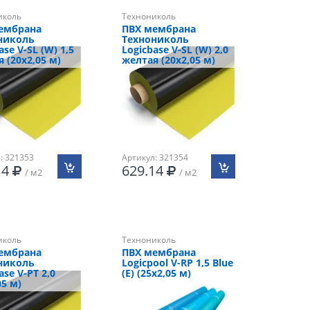
иколь
Технониколь
ембрана
ПВХ мембрана
николь
Технониколь
ase V-SL (W) 1,5
Logicbase V-SL (W) 2,0
 (20х2,05 м)
желтая (20х2,05 м)
: 321353
Артикул: 321354
14
629.14
/ м2
/ м2
иколь
Технониколь
ембрана
ПВХ мембрана
николь
Logicpool V-RP 1,5 Blue
ase V-PT 2,0
(Е) (25х2,05 м)
05 м)