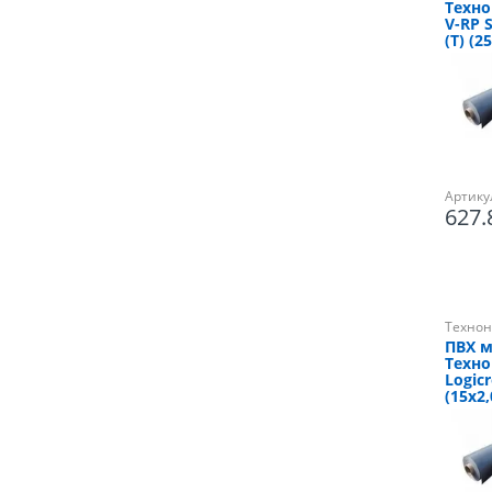
Техно
V-RP S
(Т) (2
Артику
627
Технон
ПВХ 
Техн
Logicr
(15х2,