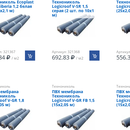
николь Ecoplast
Технониколь
Техно
iberia 1,2 белая
Logicroof V-SR 1,5
Logicr
5х2,1 м)
серая (2 шт. по 10х1
(25х2,
м)
л: 321367
Артикул: 321368
Артикул
.84
692.83
556.
/ м2
/ м2
иколь
Технониколь
Технон
мембрана
ПВХ мембрана
ПВХ м
ониколь
Технониколь
Техно
oof V-GR 1,8
Logicroof V-GR FB 1,5
Logicr
05 м)
(15х2,05 м)
(15х2,