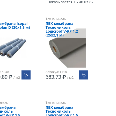
Показывается 1 - 40 из 82
Технониколь
ембрана Icopal
ПВХ мембрана
lan D (20х1,5 м)
Технониколь
Logicroof V-RP 1,2
(25х2,1 м)
: 5048
Артикул: 1118
0.89
683.73
/ м2
/ м2
иколь
Технониколь
ембрана
ПВХ мембрана
николь
Технониколь
oof V-RP 1,5
Logicroof V-RP 1,5