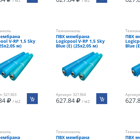
/ м2
/ м2
иколь
Технониколь
Технон
мембрана
ПВХ мембрана
ПВХ м
ool V-RP 1,5 Sky
Logicpool V-RP 1,5 Sky
Logicp
25х2,05 м)
Blue (Е) (25х2,05 м)
Blue (
л: 321363
Артикул: 321364
Артикул
.84
627.84
627.
/ м2
/ м2
иколь
Технониколь
Технон
мембрана
ПВХ мембрана
ПВХ м