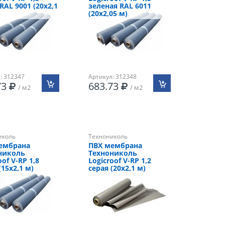
RAL 9001 (20х2,1
зеленая RAL 6011
(20х2,05 м)
: 312347
Артикул: 312348
73
683.73
/ м2
/ м2
иколь
Технониколь
ембрана
ПВХ мембрана
николь
Технониколь
oof V-RP 1,8
Logicroof V-RP 1,2
(15х2,1 м)
серая (20х2,1 м)