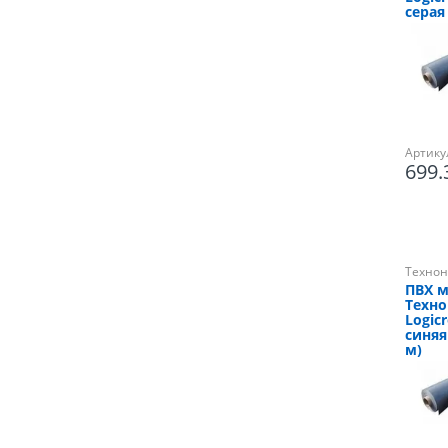
серая 
Артику
699
Технон
ПВХ 
Техн
Logicr
синяя
м)