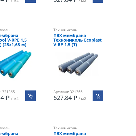
/ м2
/ м2
иколь
Технониколь
ембрана
ПВХ мембрана
ool V-RPE 1,5
Технониколь Ecoplast
Е) (25х1,65 м)
V-RP 1,5 (Т)
: 321365
Артикул: 321366
84
627.84
/ м2
/ м2
иколь
Технониколь
ембрана
ПВХ мембрана