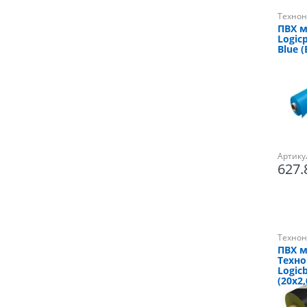
Технон
ПВХ 
Logicp
Blue (
Артику
627
Технон
ПВХ 
Техн
Logicb
(20х2,