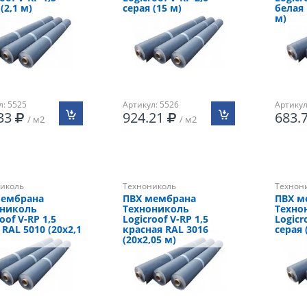
(2,1 м)
серая (15 м)
белая 
м)
л: 5525
Артикул: 5526
Артикул
.33
924.21
683.
/ м2
/ м2
иколь
Технониколь
Технон
мембрана
ПВХ мембрана
ПВХ м
ониколь
Технониколь
Техно
oof V-RP 1,5
Logicroof V-RP 1,5
Logicr
 RAL 5010 (20х2,1
красная RAL 3016
серая 
(20х2,05 м)