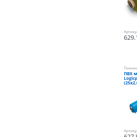
Артику
629
Технон
ПВХ 
Logicp
(25х2,
Артику
627