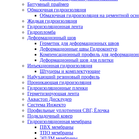
Битумный праймер
Обмазочная гидроизоляция
Обмазочная гидроизоляция на цементной осн
Жидкая гидроизоляция
Гидроизоляционная лента
Гидропломба
Деформационный шов
Герметик для деформационных швов
Деформационные швы Гидроконтур
Компенсационный профиль для деформацио
Деформационный шов для плитки
Инъекционная гидроизоляция
Штуцеры и комплектующие
Набухающий резиновый профиль
Проникающая гидроизоляция
Гидроизоляционные пленки
Герметизирующая лента
Аквастоп Дисклудер
Система Инжекто
Профильные уплотнения СВГ, Ёлочка
Подкладочный ковер
Гидроизоляционная мембрана
ПВХ мембраны
ТПО мембраны
ЭПДМ мембраны