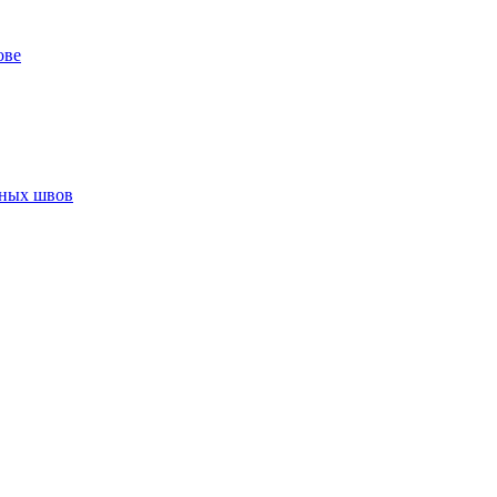
ове
нных швов