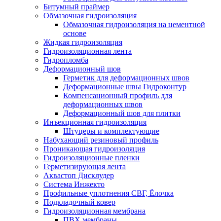
Битумный праймер
Обмазочная гидроизоляция
Обмазочная гидроизоляция на цементной
основе
Жидкая гидроизоляция
Гидроизоляционная лента
Гидропломба
Деформационный шов
Герметик для деформационных швов
Деформационные швы Гидроконтур
Компенсационный профиль для
деформационных швов
Деформационный шов для плитки
Инъекционная гидроизоляция
Штуцеры и комплектующие
Набухающий резиновый профиль
Проникающая гидроизоляция
Гидроизоляционные пленки
Герметизирующая лента
Аквастоп Дисклудер
Система Инжекто
Профильные уплотнения СВГ, Ёлочка
Подкладочный ковер
Гидроизоляционная мембрана
ПВХ мембраны