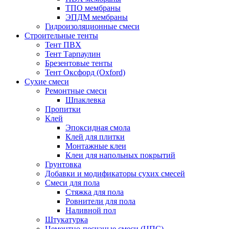
ТПО мембраны
ЭПДМ мембраны
Гидроизоляционные смеси
Строительные тенты
Тент ПВХ
Тент Тарпаулин
Брезентовые тенты
Тент Оксфорд (Oxford)
Сухие смеси
Ремонтные смеси
Шпаклевка
Пропитки
Клей
Эпоксидная смола
Клей для плитки
Монтажные клеи
Клеи для напольных покрытий
Грунтовка
Добавки и модификаторы сухих смесей
Смеси для пола
Стяжка для пола
Ровнители для пола
Наливной пол
Штукатурка
Цементно-песчаные смеси (ЦПС)