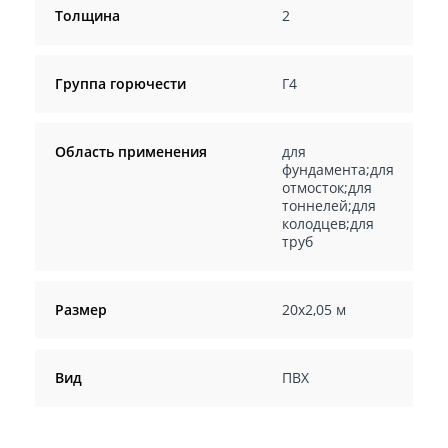
Толщина
2
Группа горючести
Г4
Область применения
для
фундамента;для
отмосток;для
тоннелей;для
колодцев;для
труб
Размер
20х2,05 м
Вид
ПВХ