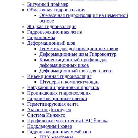
Битумный праймер
Обмазочная гидроизоляция
Обмазочная гидроизоляция на цементной
основе
Жидкая гидроизоляция
Гидроизоляционная лента
Гидропломба
Деформационный шов
Герметик для деформационных швов
Деформационные швы Гидроконтур
Компенсационный профиль для
деформационных швов
Деформационный шов для плитки
Инъекционная гидроизоляция
Штуцеры и комплектующие
Набухающий резиновый профиль
Проникающая гидроизоляция
Гидроизоляционные пленки
Герметизирующая лента
Аквастоп Дисклудер
Система Инжекто
Профильные уплотнения СВГ, Ёлочка
Подкладочный ковер
Гидроизоляционная мембрана
ПВХ мембраны