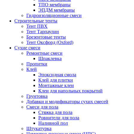
ТПО мембраны
ЭПДМ мембраны
Гидроизоляционные смеси
Строительные тенты
Тент ПВХ
Тент Тарпаулин
Брезентовые тенты
Тент Оксфорд (Oxford)
Сухие смеси
Ремонтные смеси
Шпаклевка
Пропитки
Клей
Эпоксидная смола
Клей для плитки
Монтажные клеи
Клеи для напольных покрытий
Грунтовка
Добавки и модификаторы сухих смесей
Смеси для пола
Стяжка для пола
Ровнители для пола
Наливной пол
Штукатурка
Цементно-песчаные смеси (ЦПС)