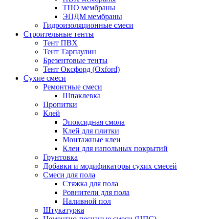
ТПО мембраны
ЭПДМ мембраны
Гидроизоляционные смеси
Строительные тенты
Тент ПВХ
Тент Тарпаулин
Брезентовые тенты
Тент Оксфорд (Oxford)
Сухие смеси
Ремонтные смеси
Шпаклевка
Пропитки
Клей
Эпоксидная смола
Клей для плитки
Монтажные клеи
Клеи для напольных покрытий
Грунтовка
Добавки и модификаторы сухих смесей
Смеси для пола
Стяжка для пола
Ровнители для пола
Наливной пол
Штукатурка
Цементно-песчаные смеси (ЦПС)