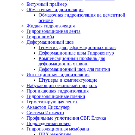
Битумный праймер
Обмазочная гидроизоляция
Обмазочная гидроизоляция на цементной
основе
Жидкая гидроизоляция
Гидроизоляционная лента
Гидропломба
Деформационный шов
Герметик для деформационных швов
Деформационные швы Гидроконтур
Компенсационный профиль для
деформационных швов
Деформационный шов для плитки
Инъекционная гидроизоляция
Штуцеры и комплектующие
Набухающий резиновый профиль
Проникающая гидроизоляция
Гидроизоляционные пленки
Герметизирующая лента
Аквастоп Дисклудер
Система Инжекто
Профильные уплотнения СВГ, Ёлочка
Подкладочный ковер
Гидроизоляционная мембрана
ПВХ мембраны