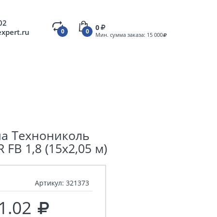
02
0
expert.ru
0
0
Мин. сумма заказа: 15 000
а Технониколь
R FB 1,8 (15х2,05 м)
Артикул:
321373
1.02