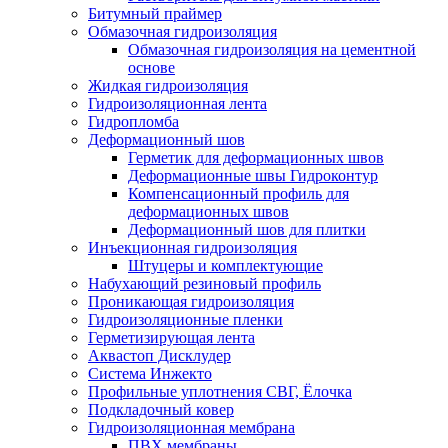
Битумный праймер
Обмазочная гидроизоляция
Обмазочная гидроизоляция на цементной
основе
Жидкая гидроизоляция
Гидроизоляционная лента
Гидропломба
Деформационный шов
Герметик для деформационных швов
Деформационные швы Гидроконтур
Компенсационный профиль для
деформационных швов
Деформационный шов для плитки
Инъекционная гидроизоляция
Штуцеры и комплектующие
Набухающий резиновый профиль
Проникающая гидроизоляция
Гидроизоляционные пленки
Герметизирующая лента
Аквастоп Дисклудер
Система Инжекто
Профильные уплотнения СВГ, Ёлочка
Подкладочный ковер
Гидроизоляционная мембрана
ПВХ мембраны