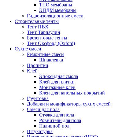
ТПО мембраны
ЭПДМ мембраны
Гидроизоляционные смеси
Строительные тенты
Тент ПВХ
Тент Тарпаулин
Брезентовые тенты
Тент Оксфорд (Oxford)
Сухие смеси
Ремонтные смеси
Шпаклевка
Пропитки
Клей
Эпоксидная смола
Клей для плитки
Монтажные клеи
Клеи для напольных покрытий
Грунтовка
Добавки и модификаторы сухих смесей
Смеси для пола
Стяжка для пола
Ровнители для пола
Наливной пол
Штукатурка
Цементно-песчаные смеси (ЦПС)