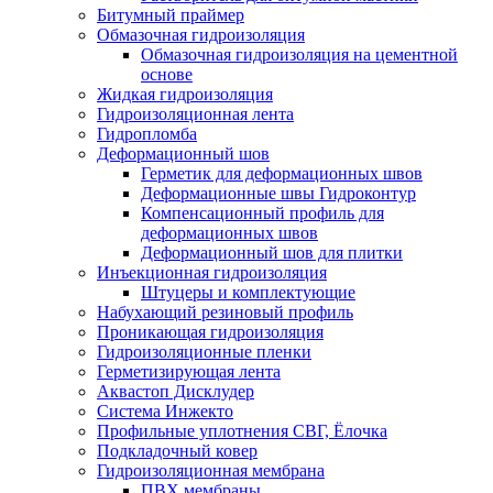
Битумный праймер
Обмазочная гидроизоляция
Обмазочная гидроизоляция на цементной
основе
Жидкая гидроизоляция
Гидроизоляционная лента
Гидропломба
Деформационный шов
Герметик для деформационных швов
Деформационные швы Гидроконтур
Компенсационный профиль для
деформационных швов
Деформационный шов для плитки
Инъекционная гидроизоляция
Штуцеры и комплектующие
Набухающий резиновый профиль
Проникающая гидроизоляция
Гидроизоляционные пленки
Герметизирующая лента
Аквастоп Дисклудер
Система Инжекто
Профильные уплотнения СВГ, Ёлочка
Подкладочный ковер
Гидроизоляционная мембрана
ПВХ мембраны