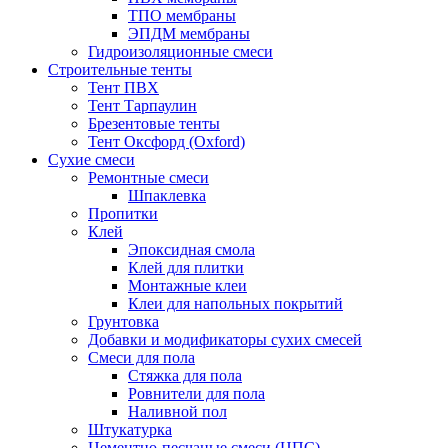
ТПО мембраны
ЭПДМ мембраны
Гидроизоляционные смеси
Строительные тенты
Тент ПВХ
Тент Тарпаулин
Брезентовые тенты
Тент Оксфорд (Oxford)
Сухие смеси
Ремонтные смеси
Шпаклевка
Пропитки
Клей
Эпоксидная смола
Клей для плитки
Монтажные клеи
Клеи для напольных покрытий
Грунтовка
Добавки и модификаторы сухих смесей
Смеси для пола
Стяжка для пола
Ровнители для пола
Наливной пол
Штукатурка
Цементно-песчаные смеси (ЦПС)