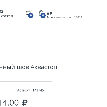
02
0
expert.ru
0
0
Мин. сумма заказа: 15 000
нный шов Аквастоп
Артикул:
141745
14.00