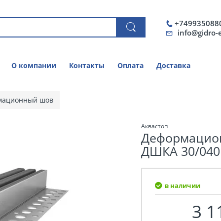
+749935088
info@gidro-
О компании
Контакты
Оплата
Доставка
мационный шов
Аквастоп
Деформацио
ДШКА 30/040
в наличии
3 1