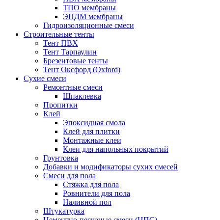
ТПО мембраны
ЭПДМ мембраны
Гидроизоляционные смеси
Строительные тенты
Тент ПВХ
Тент Тарпаулин
Брезентовые тенты
Тент Оксфорд (Oxford)
Сухие смеси
Ремонтные смеси
Шпаклевка
Пропитки
Клей
Эпоксидная смола
Клей для плитки
Монтажные клеи
Клеи для напольных покрытий
Грунтовка
Добавки и модификаторы сухих смесей
Смеси для пола
Стяжка для пола
Ровнители для пола
Наливной пол
Штукатурка
Цементно-песчаные смеси (ЦПС)