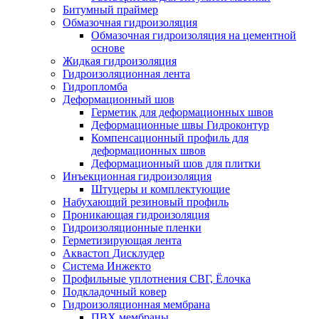
Битумный праймер
Обмазочная гидроизоляция
Обмазочная гидроизоляция на цементной
основе
Жидкая гидроизоляция
Гидроизоляционная лента
Гидропломба
Деформационный шов
Герметик для деформационных швов
Деформационные швы Гидроконтур
Компенсационный профиль для
деформационных швов
Деформационный шов для плитки
Инъекционная гидроизоляция
Штуцеры и комплектующие
Набухающий резиновый профиль
Проникающая гидроизоляция
Гидроизоляционные пленки
Герметизирующая лента
Аквастоп Дисклудер
Система Инжекто
Профильные уплотнения СВГ, Ёлочка
Подкладочный ковер
Гидроизоляционная мембрана
ПВХ мембраны