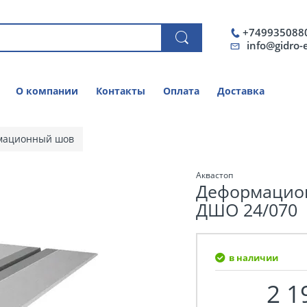
+749935088
info@gidro-
О компании
Контакты
Оплата
Доставка
мационный шов
Аквастоп
Деформацио
ДШО 24/070
в наличии
2 1