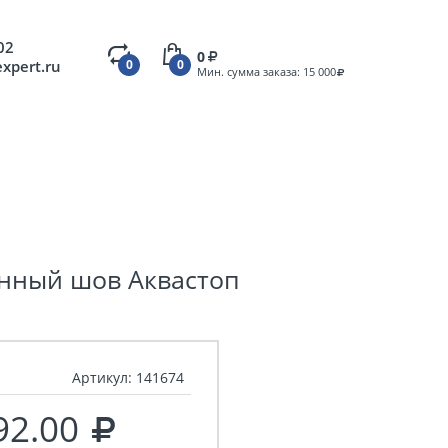
02
0
expert.ru
0
0
Мин. сумма заказа: 15 000
нный шов Аквастоп
Артикул:
141674
92.00