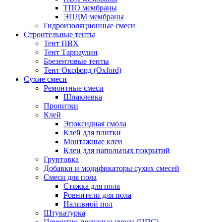
ТПО мембраны
ЭПДМ мембраны
Гидроизоляционные смеси
Строительные тенты
Тент ПВХ
Тент Тарпаулин
Брезентовые тенты
Тент Оксфорд (Oxford)
Сухие смеси
Ремонтные смеси
Шпаклевка
Пропитки
Клей
Эпоксидная смола
Клей для плитки
Монтажные клеи
Клеи для напольных покрытий
Грунтовка
Добавки и модификаторы сухих смесей
Смеси для пола
Стяжка для пола
Ровнители для пола
Наливной пол
Штукатурка
Цементно-песчаные смеси (ЦПС)