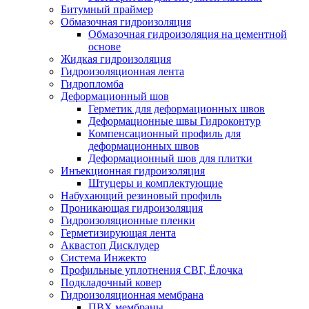
Битумный праймер
Обмазочная гидроизоляция
Обмазочная гидроизоляция на цементной
основе
Жидкая гидроизоляция
Гидроизоляционная лента
Гидропломба
Деформационный шов
Герметик для деформационных швов
Деформационные швы Гидроконтур
Компенсационный профиль для
деформационных швов
Деформационный шов для плитки
Инъекционная гидроизоляция
Штуцеры и комплектующие
Набухающий резиновый профиль
Проникающая гидроизоляция
Гидроизоляционные пленки
Герметизирующая лента
Аквастоп Дисклудер
Система Инжекто
Профильные уплотнения СВГ, Ёлочка
Подкладочный ковер
Гидроизоляционная мембрана
ПВХ мембраны