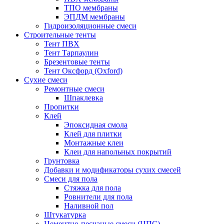
ТПО мембраны
ЭПДМ мембраны
Гидроизоляционные смеси
Строительные тенты
Тент ПВХ
Тент Тарпаулин
Брезентовые тенты
Тент Оксфорд (Oxford)
Сухие смеси
Ремонтные смеси
Шпаклевка
Пропитки
Клей
Эпоксидная смола
Клей для плитки
Монтажные клеи
Клеи для напольных покрытий
Грунтовка
Добавки и модификаторы сухих смесей
Смеси для пола
Стяжка для пола
Ровнители для пола
Наливной пол
Штукатурка
Цементно-песчаные смеси (ЦПС)