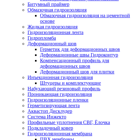
Битумный праймер
Обмазочная гидроизоляция
Обмазочная гидроизоляция на цементной
основе
Жидкая гидроизоляция
Гидроизоляционная лента
Гидропломба
Деформационный шов
Герметик для деформационных швов
Деформационные швы Гидроконтур
Компенсационный профиль для
деформационных швов
Деформационный шов для плитки
Инъекционная гидроизоляция
Штуцеры и комплектующие
Набухающий резиновый профиль
Проникающая гидроизоляция
Гидроизоляционные пленки
Герметизирующая лента
Аквастоп Дисклудер
Система Инжекто
Профильные уплотнения СВГ, Ёлочка
Подкладочный ковер
Гидроизоляционная мембрана
ПВХ мембраны