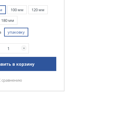
мм
100 мм
120 мм
180 мм
а
упаковку
вить в корзину
К сравнению