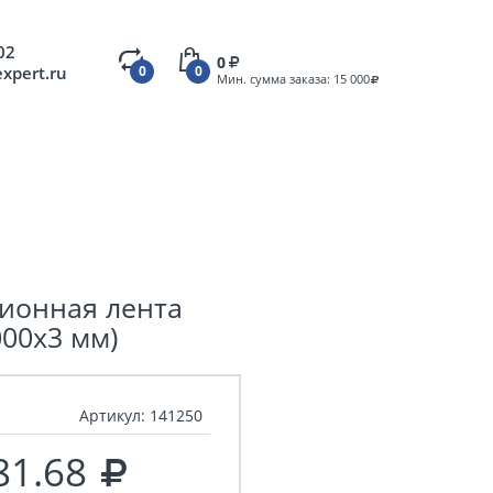
02
0
expert.ru
0
0
Мин. сумма заказа: 15 000
ионная лента
000х3 мм)
Артикул:
141250
81.68