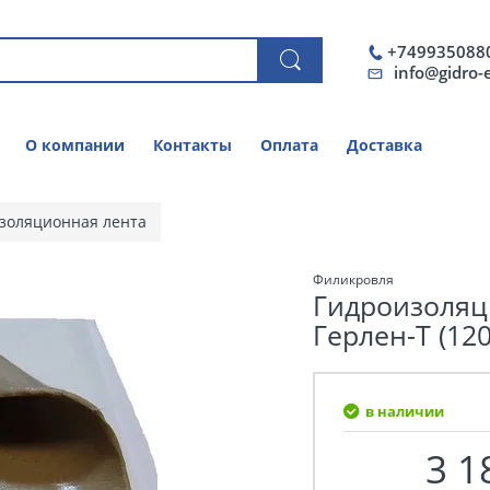
+749935088
info@gidro-
О компании
Контакты
Оплата
Доставка
золяционная лента
Филикровля
Гидроизоляц
Герлен-T (12
в наличии
3 1