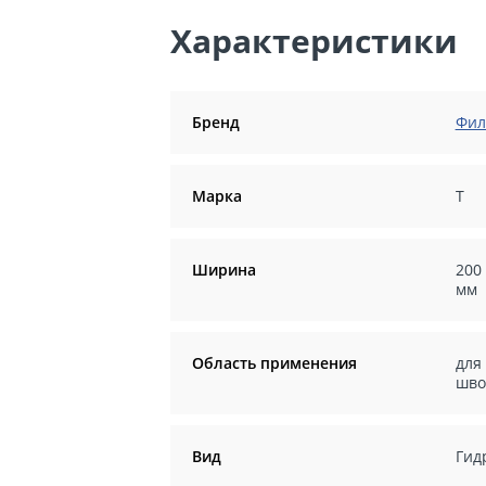
Характеристики
Бренд
Фил
Марка
Т
Ширина
200
мм
Область применения
для
шво
Вид
Гид