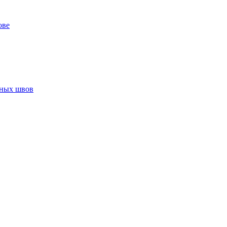
ове
нных швов