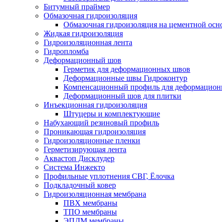
Битумный праймер
Обмазочная гидроизоляция
Обмазочная гидроизоляция на цементной осн
Жидкая гидроизоляция
Гидроизоляционная лента
Гидропломба
Деформационный шов
Герметик для деформационных швов
Деформационные швы Гидроконтур
Компенсационный профиль для деформацио
Деформационный шов для плитки
Инъекционная гидроизоляция
Штуцеры и комплектующие
Набухающий резиновый профиль
Проникающая гидроизоляция
Гидроизоляционные пленки
Герметизирующая лента
Аквастоп Дисклудер
Система Инжекто
Профильные уплотнения СВГ, Ёлочка
Подкладочный ковер
Гидроизоляционная мембрана
ПВХ мембраны
ТПО мембраны
ЭПДМ мембраны