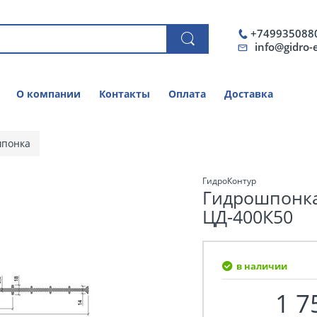
+749935088
info@gidro-
О компании
Контакты
Оплата
Доставка
шпонка
ГидроКонтур
Гидрошпонка
ЦД-400К50
в наличии
1 7