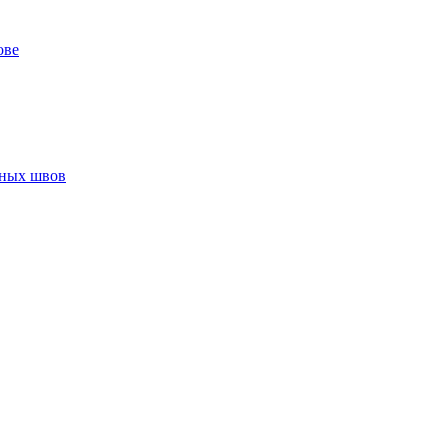
ове
нных швов