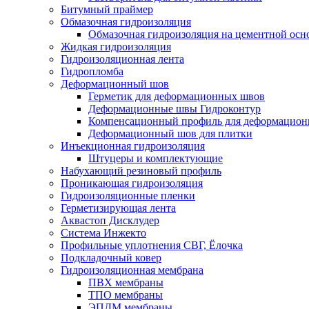
Битумный праймер
Обмазочная гидроизоляция
Обмазочная гидроизоляция на цементной осн
Жидкая гидроизоляция
Гидроизоляционная лента
Гидропломба
Деформационный шов
Герметик для деформационных швов
Деформационные швы Гидроконтур
Компенсационный профиль для деформацио
Деформационный шов для плитки
Инъекционная гидроизоляция
Штуцеры и комплектующие
Набухающий резиновый профиль
Проникающая гидроизоляция
Гидроизоляционные пленки
Герметизирующая лента
Аквастоп Дисклудер
Система Инжекто
Профильные уплотнения СВГ, Ёлочка
Подкладочный ковер
Гидроизоляционная мембрана
ПВХ мембраны
ТПО мембраны
ЭПДМ мембраны