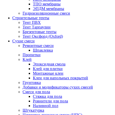
ТПО мембраны
ЭПДМ мембраны
Гидроизоляционные смеси
Строительные тенты
Тент ПВХ
Тент Тарпаулин
Брезентовые тенты
Тент Оксфорд (Oxford)
Сухие смеси
Ремонтные смеси
Шпаклевка
Пропитки
Клей
Эпоксидная смола
Клей для плитки
Монтажные клеи
Клеи для напольных покрытий
Грунтовка
Добавки и модификаторы сухих смесей
Смеси для пола
Стяжка для пола
Ровнители для пола
Наливной пол
Штукатурка
Цементно-песчаные смеси (ЦПС)