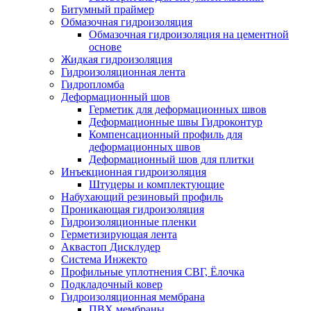
Битумный праймер
Обмазочная гидроизоляция
Обмазочная гидроизоляция на цементной
основе
Жидкая гидроизоляция
Гидроизоляционная лента
Гидропломба
Деформационный шов
Герметик для деформационных швов
Деформационные швы Гидроконтур
Компенсационный профиль для
деформационных швов
Деформационный шов для плитки
Инъекционная гидроизоляция
Штуцеры и комплектующие
Набухающий резиновый профиль
Проникающая гидроизоляция
Гидроизоляционные пленки
Герметизирующая лента
Аквастоп Дисклудер
Система Инжекто
Профильные уплотнения СВГ, Ёлочка
Подкладочный ковер
Гидроизоляционная мембрана
ПВХ мембраны