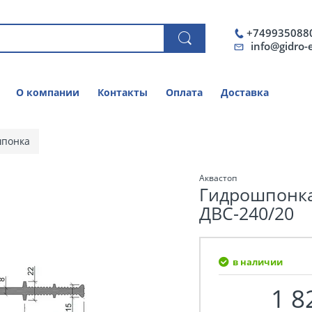
+749935088
info@gidro-
О компании
Контакты
Оплата
Доставка
шпонка
Аквастоп
Гидрошпонка
ДВС-240/20
в наличии
1 8