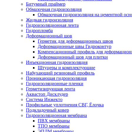
Битумный праймер
Обмазочная гидроизоляция
Обмазочная гидроизоляция на цементной осн
Жидкая гидроизоляция
Гидроизоляционная лента
Гидропломба
Деформационный шов
Герметик для деформационных швов
Деформационные швы Гидроконтур
Компенсационный профиль для деформацио
Деформационный шов для плитки
Инъекционная гидроизоляция
Штуцеры и комплектующие
Набухающий резиновый профиль
Проникающая гидроизоляция
Гидроизоляционные пленки
Герметизирующая лента
Аквастоп Дисклудер
Система Инжекто
Профильные уплотнения СВГ, Ёлочка
Подкладочный ковер
Гидроизоляционная мембрана
ПВХ мембраны
ТПО мембраны
ЭПДМ мембраны