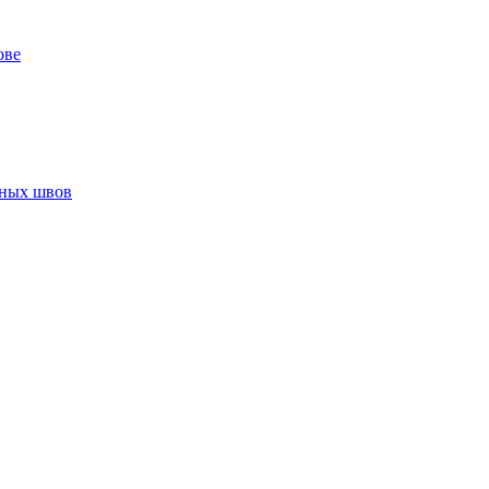
ове
нных швов