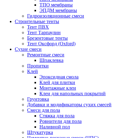
ТПО мембраны
ЭПДМ мембраны
Гидроизоляционные смеси
Строительные тенты
Тент ПВХ
Тент Тарпаулин
Брезентовые тенты
Тент Оксфорд (Oxford)
Сухие смеси
Ремонтные смеси
Шпаклевка
Пропитки
Клей
Эпоксидная смола
Клей для плитки
Монтажные клеи
Клеи для напольных покрытий
Грунтовка
Добавки и модификаторы сухих смесей
Смеси для пола
Стяжка для пола
Ровнители для пола
Наливной пол
Штукатурка
Цементно-песчаные смеси (ЦПС)