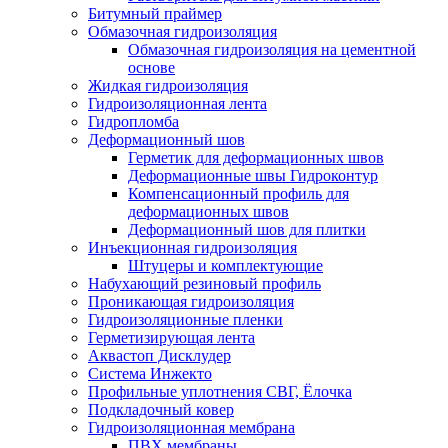
Битумный праймер
Обмазочная гидроизоляция
Обмазочная гидроизоляция на цементной
основе
Жидкая гидроизоляция
Гидроизоляционная лента
Гидропломба
Деформационный шов
Герметик для деформационных швов
Деформационные швы Гидроконтур
Компенсационный профиль для
деформационных швов
Деформационный шов для плитки
Инъекционная гидроизоляция
Штуцеры и комплектующие
Набухающий резиновый профиль
Проникающая гидроизоляция
Гидроизоляционные пленки
Герметизирующая лента
Аквастоп Дисклудер
Система Инжекто
Профильные уплотнения СВГ, Ёлочка
Подкладочный ковер
Гидроизоляционная мембрана
ПВХ мембраны