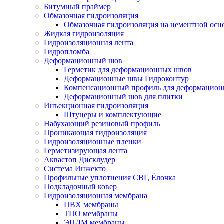
Битумный праймер
Обмазочная гидроизоляция
Обмазочная гидроизоляция на цементной осн
Жидкая гидроизоляция
Гидроизоляционная лента
Гидропломба
Деформационный шов
Герметик для деформационных швов
Деформационные швы Гидроконтур
Компенсационный профиль для деформацио
Деформационный шов для плитки
Инъекционная гидроизоляция
Штуцеры и комплектующие
Набухающий резиновый профиль
Проникающая гидроизоляция
Гидроизоляционные пленки
Герметизирующая лента
Аквастоп Дисклудер
Система Инжекто
Профильные уплотнения СВГ, Ёлочка
Подкладочный ковер
Гидроизоляционная мембрана
ПВХ мембраны
ТПО мембраны
ЭПДМ мембраны