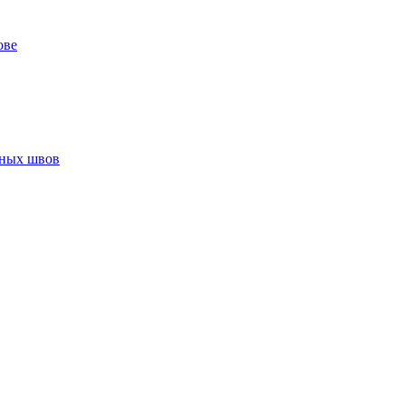
ове
нных швов