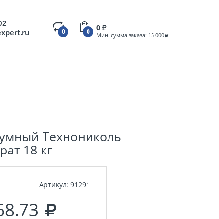
02
0
expert.ru
0
0
Мин. сумма заказа: 15 000
умный Технониколь
ат 18 кг
Артикул:
91291
68.73