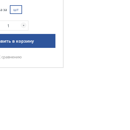
а за
шт
вить в корзину
К сравнению