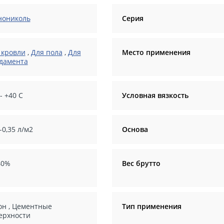
нониколь
Серия
 кровли
,
Для пола
,
Для
Место применения
дамента
 - +40 C
Условная вязкость
-0,35 л/м2
Основа
40%
Вес брутто
он
,
Цементные
Тип применения
ерхности