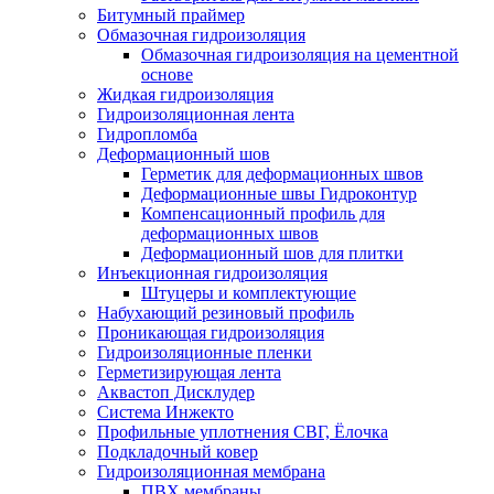
Битумный праймер
Обмазочная гидроизоляция
Обмазочная гидроизоляция на цементной
основе
Жидкая гидроизоляция
Гидроизоляционная лента
Гидропломба
Деформационный шов
Герметик для деформационных швов
Деформационные швы Гидроконтур
Компенсационный профиль для
деформационных швов
Деформационный шов для плитки
Инъекционная гидроизоляция
Штуцеры и комплектующие
Набухающий резиновый профиль
Проникающая гидроизоляция
Гидроизоляционные пленки
Герметизирующая лента
Аквастоп Дисклудер
Система Инжекто
Профильные уплотнения СВГ, Ёлочка
Подкладочный ковер
Гидроизоляционная мембрана
ПВХ мембраны