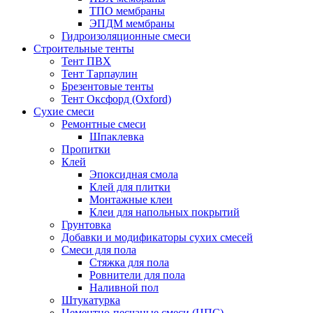
ТПО мембраны
ЭПДМ мембраны
Гидроизоляционные смеси
Строительные тенты
Тент ПВХ
Тент Тарпаулин
Брезентовые тенты
Тент Оксфорд (Oxford)
Сухие смеси
Ремонтные смеси
Шпаклевка
Пропитки
Клей
Эпоксидная смола
Клей для плитки
Монтажные клеи
Клеи для напольных покрытий
Грунтовка
Добавки и модификаторы сухих смесей
Смеси для пола
Стяжка для пола
Ровнители для пола
Наливной пол
Штукатурка
Цементно-песчаные смеси (ЦПС)