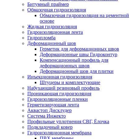
Битумный праймер
Обмазочная гидроизоляция
Обмазочная гидроизоляция на цементной
основе
Жидкая гидроизоляция
Гидроизоляционная лента
Гидропломба
Деформационный шов
Герметик для деформационных швов
Деформационные швы Гидроконтур
Компенсационный профиль для
деформационных швов
Деформационный шов для плитки
Инъекционная гидроизоляция
Штуцеры и комплектующие
Набухающий резиновый профиль
Проникающая гидроизоляция
Гидроизоляционные пленки
Герметизирующая лента
Аквастоп Дисклудер
Система Инжекто
Профильные уплотнения СВГ, Ёлочка
Подкладочный ковер
Гидроизоляционная мембрана
ПВХ мембраны