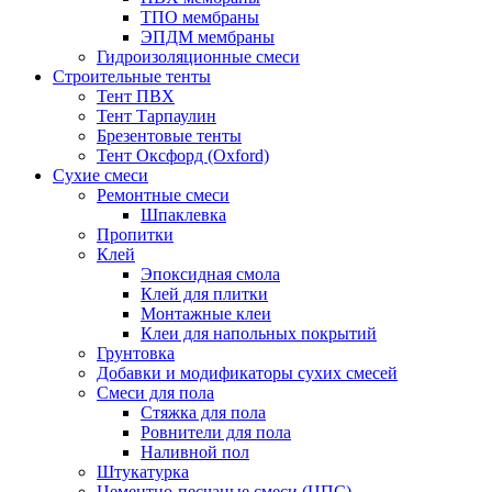
ТПО мембраны
ЭПДМ мембраны
Гидроизоляционные смеси
Строительные тенты
Тент ПВХ
Тент Тарпаулин
Брезентовые тенты
Тент Оксфорд (Oxford)
Сухие смеси
Ремонтные смеси
Шпаклевка
Пропитки
Клей
Эпоксидная смола
Клей для плитки
Монтажные клеи
Клеи для напольных покрытий
Грунтовка
Добавки и модификаторы сухих смесей
Смеси для пола
Стяжка для пола
Ровнители для пола
Наливной пол
Штукатурка
Цементно-песчаные смеси (ЦПС)