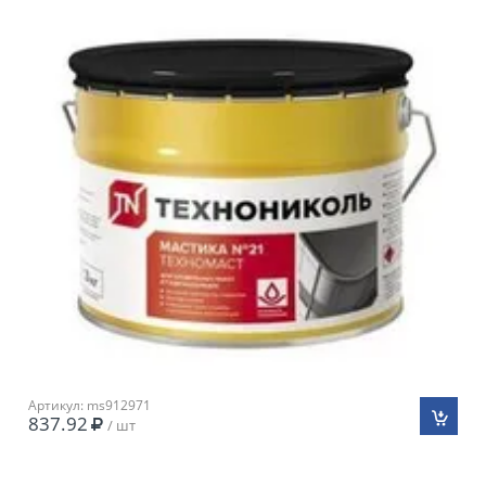
Артикул: ms912971
837.92
/ шт