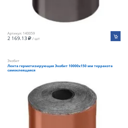
Артикул: 140059
2 169.13
/ шт
Экобит
Лента герметизирующая Экобит 10000х150 мм терракота
самоклеящаяся