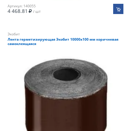
Артикул: 140055
4 468.81
/ шт
Экобит
Лента герметизирующая Экобит 10000х100 мм коричневая
самоклеящаяся