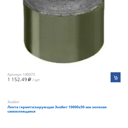
Артикул: 140073
1 152.49
/ шт
Экобит
Лента герметизирующая Экобит 10000х50 мм зеленая
самоклеящаяся