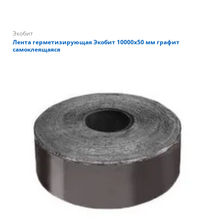
Экобит
Лента герметизирующая Экобит 10000х50 мм графит
самоклеящаяся