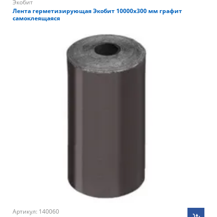
Экобит
Лента герметизирующая Экобит 10000х300 мм графит
самоклеящаяся
Артикул: 140060