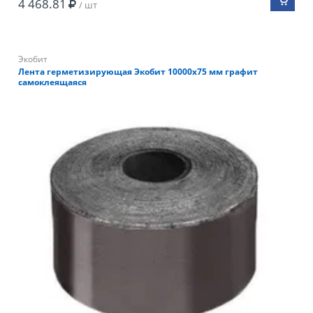
4 468.81
/ шт
Экобит
Лента герметизирующая Экобит 10000х75 мм графит
самоклеящаяся