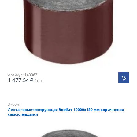
Артикул: 140063
1 477.54
/ шт
Экобит
Лента герметизирующая Экобит 10000х150 мм коричневая
самоклеящаяся