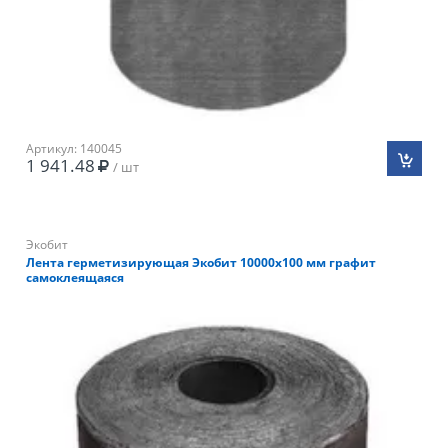
Артикул: 140045
1 941.48
/ шт
Экобит
Лента герметизирующая Экобит 10000х100 мм графит
самоклеящаяся