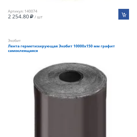
Артикул: 140074
2 254.80
/ шт
Экобит
Лента герметизирующая Экобит 10000х150 мм графит
самоклеящаяся