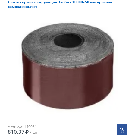
Лента герметизирующая Экобит 10000х50 мм красная
самоклеящаяся
Артикул: 140061
810.37
/ шт