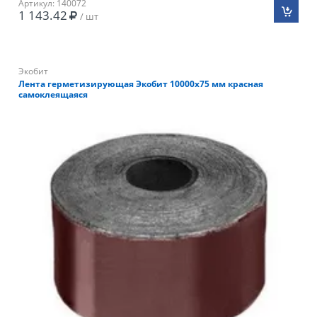
Артикул: 140072
1 143.42
/ шт
Экобит
Лента герметизирующая Экобит 10000х75 мм красная
самоклеящаяся