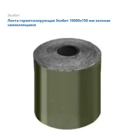
Экобит
Лента герметизирующая Экобит 10000х150 мм зеленая
самоклеящаяся