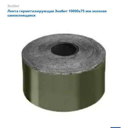
Экобит
Лента герметизирующая Экобит 10000х75 мм зеленая
самоклеящаяся