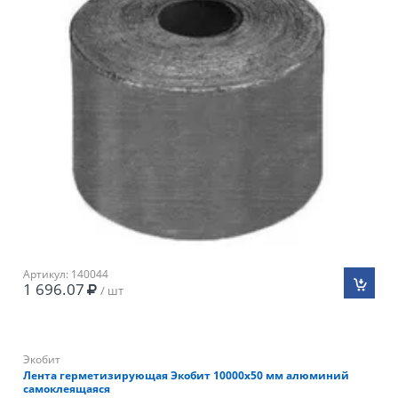
Артикул: 140044
1 696.07
/ шт
Экобит
Лента герметизирующая Экобит 10000х50 мм алюминий
самоклеящаяся