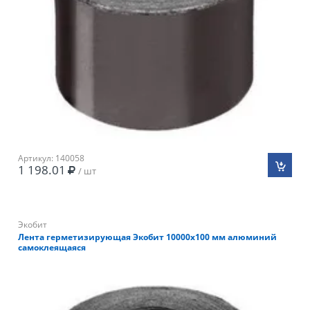
Артикул: 140058
1 198.01
/ шт
Экобит
Лента герметизирующая Экобит 10000х100 мм алюминий
самоклеящаяся