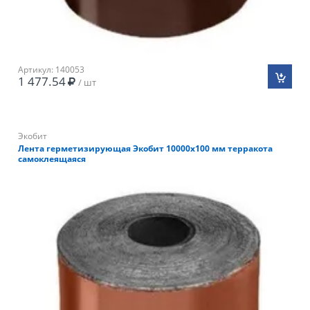
Артикул: 140053
1 477.54
/ шт
Экобит
Лента герметизирующая Экобит 10000х100 мм терракота
самоклеящаяся