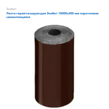
Экобит
Лента герметизирующая Экобит 10000х300 мм коричневая
самоклеящаяся