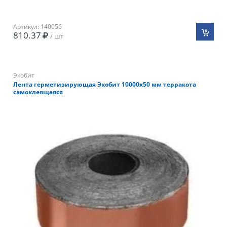
Артикул: 140056
810.37
/ шт
Экобит
Лента герметизирующая Экобит 10000х50 мм терракота
самоклеящаяся