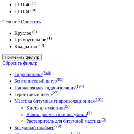
(1)
ПРП-40
(0)
ПРП-60
Сечение
Очистить
(0)
Круглое
(1)
Прямоугольное
(0)
Квадратное
Применить фильтр
Сбросить фильтр
(548)
Гидрошпонка
(85)
Бентонитовый шнур
(194)
Наплавляемая гидроизоляция
(27)
Гернитовый шнур
(101)
Мастика битумная гидроизоляционная
(5)
Кисть для мастики
(5)
Валик для мастики битумной
(5)
Растворитель для битумной мастики
(29)
Битумный праймер
(117)