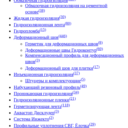
Обмазочная гидроизоляция
Обмазочная гидроизоляция на цементной
(38)
основе
(30)
Жидкая гидроизоляция
(80)
Гидроизоляционная лента
(15)
Гидропломба
(446)
Деформационный шов
(8)
Герметик для деформационных швов
(60)
Деформационные швы Гидроконтур
Компенсационный профиль для деформационных
(3)
швов
(17)
Деформационный шов для плитки
(37)
Инъекционная гидроизоляция
(5)
Штуцеры и комплектующие
(49)
Набухающий резиновый профиль
(34)
Проникающая гидроизоляция
(21)
Гидроизоляционные пленки
(118)
Герметизирующая лента
(3)
Аквастоп Дисклудер
(2)
Система Инжекто
(29)
Профильные уплотнения СВГ, Ёлочка