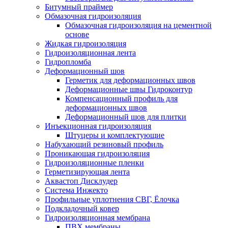
Битумный праймер
Обмазочная гидроизоляция
Обмазочная гидроизоляция на цементной
основе
Жидкая гидроизоляция
Гидроизоляционная лента
Гидропломба
Деформационный шов
Герметик для деформационных швов
Деформационные швы Гидроконтур
Компенсационный профиль для
деформационных швов
Деформационный шов для плитки
Инъекционная гидроизоляция
Штуцеры и комплектующие
Набухающий резиновый профиль
Проникающая гидроизоляция
Гидроизоляционные пленки
Герметизирующая лента
Аквастоп Дисклудер
Система Инжекто
Профильные уплотнения СВГ, Ёлочка
Подкладочный ковер
Гидроизоляционная мембрана
ПВХ мембраны