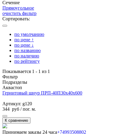
Сечение
Прямоугольное
очистить фильтр
Сортировать:
по умолчанию
по цене ↑
по цене ↓
по названию
по наличию
по рейтингу
Показывается 1 - 1 из 1
Фильтр
Подразделы
Аквастоп
Гернитовый шнур ПРП-40П30х40х600
Артикул: g120
344
руб
/ пог. м.
К сравнению
Принимаем заказы 24 часа
+74993508802