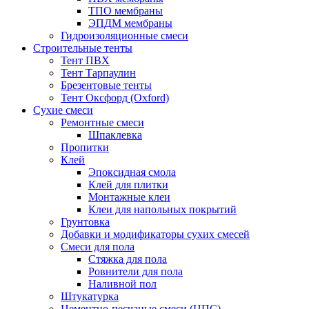
ТПО мембраны
ЭПДМ мембраны
Гидроизоляционные смеси
Строительные тенты
Тент ПВХ
Тент Тарпаулин
Брезентовые тенты
Тент Оксфорд (Oxford)
Сухие смеси
Ремонтные смеси
Шпаклевка
Пропитки
Клей
Эпоксидная смола
Клей для плитки
Монтажные клеи
Клеи для напольных покрытий
Грунтовка
Добавки и модификаторы сухих смесей
Смеси для пола
Стяжка для пола
Ровнители для пола
Наливной пол
Штукатурка
Цементно-песчаные смеси (ЦПС)