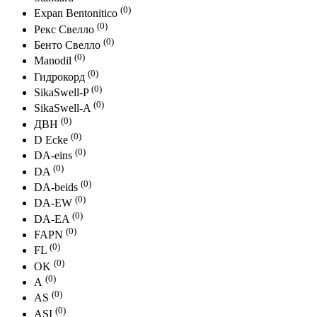
(0)
Expan Bentonitico
(0)
Рекс Свелло
(0)
Бенто Свелло
(0)
Manodil
(0)
Гидрокорд
(0)
SikaSwell-P
(0)
SikaSwell-A
(0)
ДВН
(0)
D Ecke
(0)
DA-eins
(0)
DA
(0)
DA-beids
(0)
DА-EW
(0)
DА-ЕA
(0)
FAPN
(0)
FL
(0)
OK
(0)
А
(0)
AS
(0)
ASI