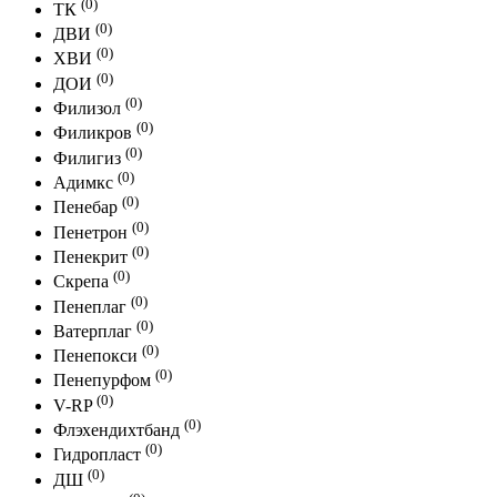
(0)
ТК
(0)
ДВИ
(0)
ХВИ
(0)
ДОИ
(0)
Филизол
(0)
Филикров
(0)
Филигиз
(0)
Адимкс
(0)
Пенебар
(0)
Пенетрон
(0)
Пенекрит
(0)
Скрепа
(0)
Пенеплаг
(0)
Ватерплаг
(0)
Пенепокси
(0)
Пенепурфом
(0)
V-RP
(0)
Флэхендихтбанд
(0)
Гидропласт
(0)
ДШ