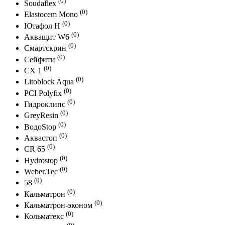
(0)
Soudaflex
(0)
Elastocem Mono
(0)
Ютафол Н
(0)
Акващит W6
(0)
Смартскрин
(0)
Сейфити
(0)
СХ 1
(0)
Litoblock Aqua
(0)
PCI Polyfix
(0)
Гидроклипс
(0)
GreyResin
(0)
ВодоStop
(0)
Аквастоп
(0)
CR 65
(0)
Hydrostop
(0)
Weber.Tec
(0)
58
(0)
Кальматрон
(0)
Кальматрон-эконом
(0)
Кольматекс
(0)