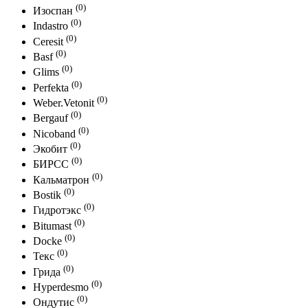
(0)
Изоспан
(0)
Indastro
(0)
Ceresit
(0)
Basf
(0)
Glims
(0)
Perfekta
(0)
Weber.Vetonit
(0)
Bergauf
(0)
Nicoband
(0)
Экобит
(0)
БИРСС
(0)
Кальматрон
(0)
Bostik
(0)
Гидротэкс
(0)
Bitumast
(0)
Docke
(0)
Текс
(0)
Грида
(0)
Hyperdesmo
(0)
Ондутис