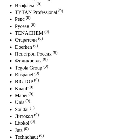
(0)
Изофлекс
(0)
TYTAN Professional
(0)
Рекс
(0)
Русеан
(0)
TENACHEM
(0)
Старатели
(0)
Doerken
(0)
Пенетрон Россия
(0)
Филикровля
(0)
Tegola Group
(0)
Ruspanel
(0)
BIGTOP
(0)
Knauf
(0)
Mapei
(0)
Unis
(1)
Soudal
(0)
Литокол
(0)
Litokol
(0)
Juta
(0)
Technohaut