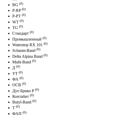
(0)
RG
(0)
P-RP
(0)
P-PT
(0)
WT
(0)
TG
(0)
Стандарт
(0)
Промышленный
(0)
Waterstop RX 101
(0)
Schaum-Band
(0)
Delta Alpina Band
(0)
Multi-Band
(0)
Д
(0)
УТ
(0)
ФА
(0)
ОСВ
(0)
Дуо Брико Р
(0)
Контабит
(0)
Butyl-Band
(0)
Т
(0)
ФАП