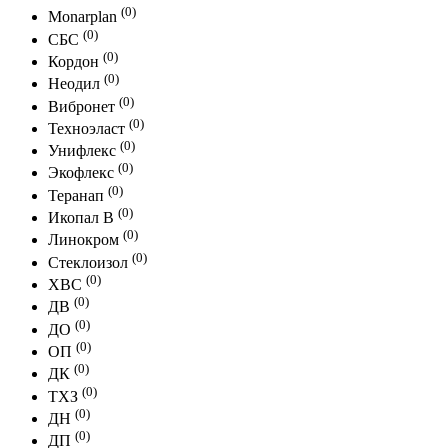
(0)
Monarplan
(0)
СБС
(0)
Кордон
(0)
Неодил
(0)
Вибронет
(0)
Техноэласт
(0)
Унифлекс
(0)
Экофлекс
(0)
Теранап
(0)
Икопал В
(0)
Линокром
(0)
Стеклоизол
(0)
ХВС
(0)
ДВ
(0)
ДО
(0)
ОП
(0)
ДК
(0)
ТХЗ
(0)
ДН
(0)
ДП