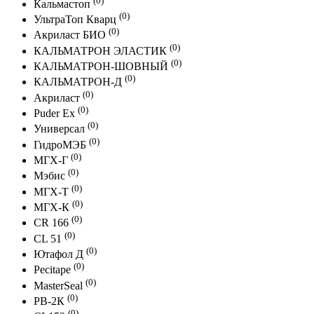
Кальмастоп
(0)
УльтраТоп Кварц
(0)
Акриласт БИО
(0)
КАЛЬМАТРОН ЭЛАСТИК
(0)
КАЛЬМАТРОН-ШОВНЫЙ
(0)
КАЛЬМАТРОН-Д
(0)
Акриласт
(0)
Puder Ex
(0)
Универсал
(0)
ГидроМЭБ
(0)
МГХ-Г
(0)
Мэбис
(0)
МГХ-Т
(0)
МГХ-К
(0)
CR 166
(0)
CL 51
(0)
Ютафол Д
(0)
Pecitape
(0)
MasterSeal
(0)
PB-2К
(0)