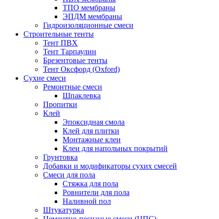
ТПО мембраны
ЭПДМ мембраны
Гидроизоляционные смеси
Строительные тенты
Тент ПВХ
Тент Тарпаулин
Брезентовые тенты
Тент Оксфорд (Oxford)
Сухие смеси
Ремонтные смеси
Шпаклевка
Пропитки
Клей
Эпоксидная смола
Клей для плитки
Монтажные клеи
Клеи для напольных покрытий
Грунтовка
Добавки и модификаторы сухих смесей
Смеси для пола
Стяжка для пола
Ровнители для пола
Наливной пол
Штукатурка
Цементно-песчаные смеси (ЦПС)