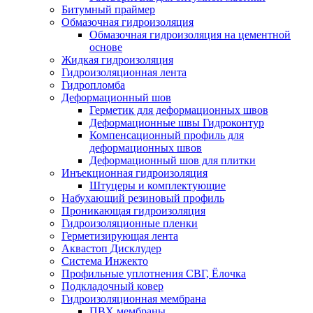
Битумный праймер
Обмазочная гидроизоляция
Обмазочная гидроизоляция на цементной
основе
Жидкая гидроизоляция
Гидроизоляционная лента
Гидропломба
Деформационный шов
Герметик для деформационных швов
Деформационные швы Гидроконтур
Компенсационный профиль для
деформационных швов
Деформационный шов для плитки
Инъекционная гидроизоляция
Штуцеры и комплектующие
Набухающий резиновый профиль
Проникающая гидроизоляция
Гидроизоляционные пленки
Герметизирующая лента
Аквастоп Дисклудер
Система Инжекто
Профильные уплотнения СВГ, Ёлочка
Подкладочный ковер
Гидроизоляционная мембрана
ПВХ мембраны