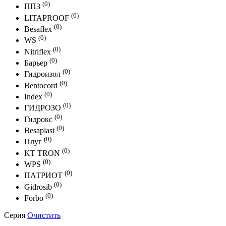
(0)
ППЗ
(0)
LITAPROOF
(0)
Besaflex
(0)
WS
(0)
Nitriflex
(0)
Барьер
(0)
Гидроизол
(0)
Bentocord
(0)
Index
(0)
ГИДРОЗО
(0)
Гидрокс
(0)
Besaplast
(0)
Плуг
(0)
KT TRON
(0)
WPS
(0)
ПАТРИОТ
(0)
Gidrosib
(0)
Forbo
Серия
Очистить