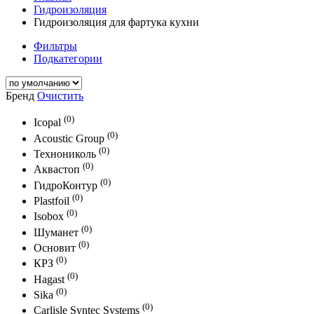
Гидроизоляция
Гидроизоляция для фартука кухни
Фильтры
Подкатегории
Бренд
Очистить
(0)
Icopal
(0)
Acoustic Group
(0)
Технониколь
(0)
Аквастоп
(0)
ГидроКонтур
(0)
Plastfoil
(0)
Isobox
(0)
Шуманет
(0)
Основит
(0)
КРЗ
(0)
Hagast
(0)
Sika
(0)
Carlisle Syntec Systems