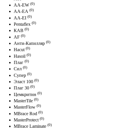
(0)
АА-EW
(0)
АА-ЕА
(0)
АА-EI
(0)
Pentaflex
(0)
КАВ
(0)
AF
(0)
Анти-Капилляр
(0)
Hacut
(0)
Hasoil
(0)
Плаг
(0)
Сил
(0)
Супер
(0)
Эласт 100
(0)
Плаг 30
(0)
Цемкритин
(0)
MasterTile
(0)
MasterFlow
(0)
MBrace Rod
(0)
MasterProtect
(0)
MBrace Laminate