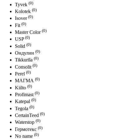
(0)
Tyvek
(0)
Kolotek
(0)
Isover
(0)
Fit
(0)
Master Color
(0)
USP
(0)
Solid
(0)
Ондулин
(0)
Tikkurila
(0)
Consolit
(0)
Perel
(0)
МАГМА
(0)
Kiilto
(0)
Profimast
(0)
Katepal
(0)
Tegola
(0)
CertainTeed
(0)
Waterstop
(0)
Гермотекс
(0)
No name