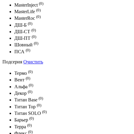
(0)
MasterInject
(0)
MasterLife
(0)
MasterRoc
(0)
ДШ-Б
(0)
ДШ-СТ
(0)
ДШ-ПТ
(0)
Шовный
(0)
ПСА
Подсерия
Очистить
(0)
Термо
(0)
Вент
(0)
Альфа
(0)
Декор
(0)
Титан Base
(0)
Титан Top
(0)
Титан SOLO
(0)
Барьер
(0)
Терра
(0)
Флекс