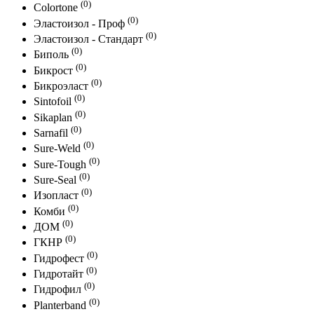
(0)
Colortone
(0)
Эластоизол - Проф
(0)
Эластоизол - Стандарт
(0)
Биполь
(0)
Бикрост
(0)
Бикроэласт
(0)
Sintofoil
(0)
Sikaplan
(0)
Sarnafil
(0)
Sure-Weld
(0)
Sure-Tough
(0)
Sure-Seal
(0)
Изопласт
(0)
Комби
(0)
ДОМ
(0)
ГКНР
(0)
Гидрофест
(0)
Гидротайт
(0)
Гидрофил
(0)
Planterband