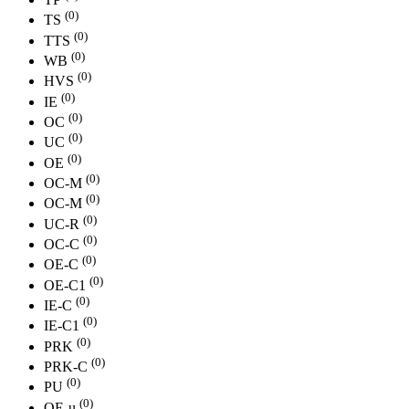
(0)
TS
(0)
TTS
(0)
WB
(0)
HVS
(0)
IE
(0)
OC
(0)
UC
(0)
ОE
(0)
ОС-M
(0)
OC-М
(0)
UC-R
(0)
OC-С
(0)
OE-С
(0)
OE-С1
(0)
IE-С
(0)
IE-С1
(0)
PRK
(0)
PRK-C
(0)
PU
(0)
OE-u