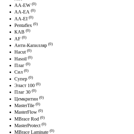
(0)
АА-EW
(0)
АА-ЕА
(0)
АА-EI
(0)
Pentaflex
(0)
КАВ
(0)
AF
(0)
Анти-Капилляр
(0)
Hacut
(0)
Hasoil
(0)
Плаг
(0)
Сил
(0)
Супер
(0)
Эласт 100
(0)
Плаг 30
(0)
Цемкритин
(0)
MasterTile
(0)
MasterFlow
(0)
MBrace Rod
(0)
MasterProtect
(0)
MBrace Laminate