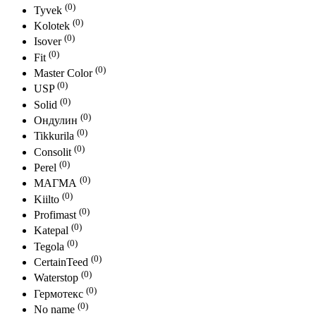
(0)
Tyvek
(0)
Kolotek
(0)
Isover
(0)
Fit
(0)
Master Color
(0)
USP
(0)
Solid
(0)
Ондулин
(0)
Tikkurila
(0)
Consolit
(0)
Perel
(0)
МАГМА
(0)
Kiilto
(0)
Profimast
(0)
Katepal
(0)
Tegola
(0)
CertainTeed
(0)
Waterstop
(0)
Гермотекс
(0)
No name