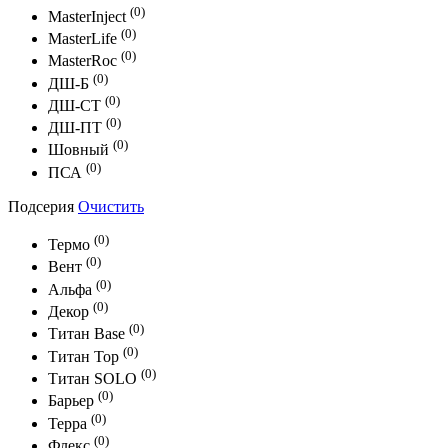
(0)
MasterInject
(0)
MasterLife
(0)
MasterRoc
(0)
ДШ-Б
(0)
ДШ-СТ
(0)
ДШ-ПТ
(0)
Шовный
(0)
ПСА
Подсерия
Очистить
(0)
Термо
(0)
Вент
(0)
Альфа
(0)
Декор
(0)
Титан Base
(0)
Титан Top
(0)
Титан SOLO
(0)
Барьер
(0)
Терра
(0)
Флекс