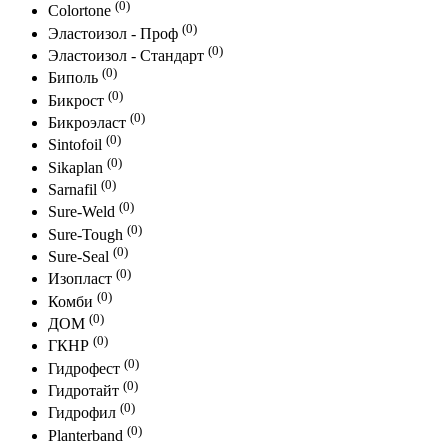
(0)
Colortone
(0)
Эластоизол - Проф
(0)
Эластоизол - Стандарт
(0)
Биполь
(0)
Бикрост
(0)
Бикроэласт
(0)
Sintofoil
(0)
Sikaplan
(0)
Sarnafil
(0)
Sure-Weld
(0)
Sure-Tough
(0)
Sure-Seal
(0)
Изопласт
(0)
Комби
(0)
ДОМ
(0)
ГКНР
(0)
Гидрофест
(0)
Гидротайт
(0)
Гидрофил
(0)
Planterband