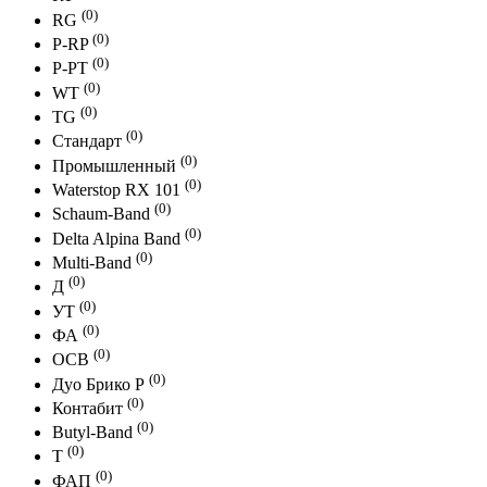
(0)
RG
(0)
P-RP
(0)
P-PT
(0)
WT
(0)
TG
(0)
Стандарт
(0)
Промышленный
(0)
Waterstop RX 101
(0)
Schaum-Band
(0)
Delta Alpina Band
(0)
Multi-Band
(0)
Д
(0)
УТ
(0)
ФА
(0)
ОСВ
(0)
Дуо Брико Р
(0)
Контабит
(0)
Butyl-Band
(0)
Т
(0)
ФАП