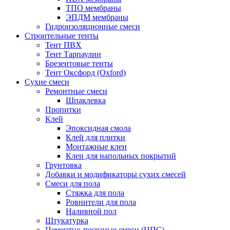
ТПО мембраны
ЭПДМ мембраны
Гидроизоляционные смеси
Строительные тенты
Тент ПВХ
Тент Тарпаулин
Брезентовые тенты
Тент Оксфорд (Oxford)
Сухие смеси
Ремонтные смеси
Шпаклевка
Пропитки
Клей
Эпоксидная смола
Клей для плитки
Монтажные клеи
Клеи для напольных покрытий
Грунтовка
Добавки и модификаторы сухих смесей
Смеси для пола
Стяжка для пола
Ровнители для пола
Наливной пол
Штукатурка
Цементно-песчаные смеси (ЦПС)