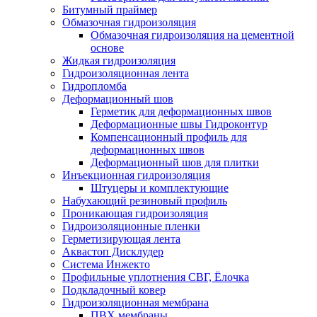
Битумный праймер
Обмазочная гидроизоляция
Обмазочная гидроизоляция на цементной
основе
Жидкая гидроизоляция
Гидроизоляционная лента
Гидропломба
Деформационный шов
Герметик для деформационных швов
Деформационные швы Гидроконтур
Компенсационный профиль для
деформационных швов
Деформационный шов для плитки
Инъекционная гидроизоляция
Штуцеры и комплектующие
Набухающий резиновый профиль
Проникающая гидроизоляция
Гидроизоляционные пленки
Герметизирующая лента
Аквастоп Дисклудер
Система Инжекто
Профильные уплотнения СВГ, Ёлочка
Подкладочный ковер
Гидроизоляционная мембрана
ПВХ мембраны