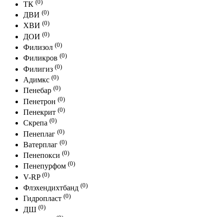
(0)
ТК
(0)
ДВИ
(0)
ХВИ
(0)
ДОИ
(0)
Филизол
(0)
Филикров
(0)
Филигиз
(0)
Адимкс
(0)
Пенебар
(0)
Пенетрон
(0)
Пенекрит
(0)
Скрепа
(0)
Пенеплаг
(0)
Ватерплаг
(0)
Пенепокси
(0)
Пенепурфом
(0)
V-RP
(0)
Флэхендихтбанд
(0)
Гидропласт
(0)
ДШ