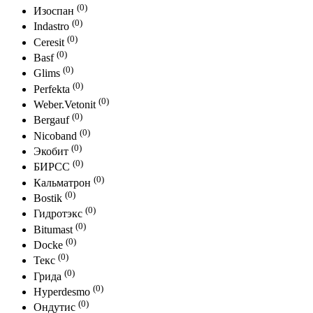
(0)
Изоспан
(0)
Indastro
(0)
Ceresit
(0)
Basf
(0)
Glims
(0)
Perfekta
(0)
Weber.Vetonit
(0)
Bergauf
(0)
Nicoband
(0)
Экобит
(0)
БИРСС
(0)
Кальматрон
(0)
Bostik
(0)
Гидротэкс
(0)
Bitumast
(0)
Docke
(0)
Текс
(0)
Грида
(0)
Hyperdesmo
(0)
Ондутис