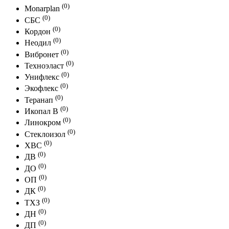
(0)
Monarplan
(0)
СБС
(0)
Кордон
(0)
Неодил
(0)
Вибронет
(0)
Техноэласт
(0)
Унифлекс
(0)
Экофлекс
(0)
Теранап
(0)
Икопал В
(0)
Линокром
(0)
Стеклоизол
(0)
ХВС
(0)
ДВ
(0)
ДО
(0)
ОП
(0)
ДК
(0)
ТХЗ
(0)
ДН
(0)
ДП