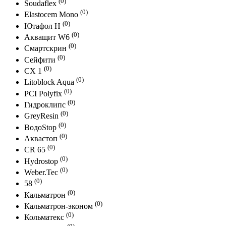
(0)
Soudaflex
(0)
Elastocem Mono
(0)
Ютафол Н
(0)
Акващит W6
(0)
Смартскрин
(0)
Сейфити
(0)
СХ 1
(0)
Litoblock Aqua
(0)
PCI Polyfix
(0)
Гидроклипс
(0)
GreyResin
(0)
ВодоStop
(0)
Аквастоп
(0)
CR 65
(0)
Hydrostop
(0)
Weber.Tec
(0)
58
(0)
Кальматрон
(0)
Кальматрон-эконом
(0)
Кольматекс
(0)