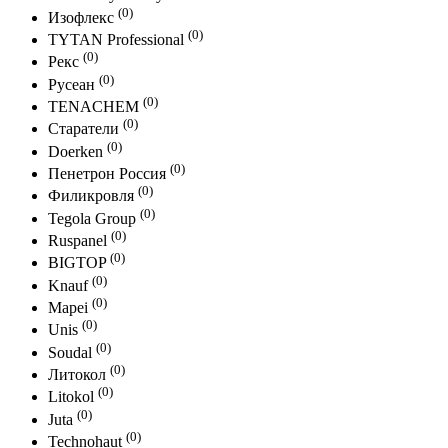
(0)
Изофлекс
(0)
TYTAN Professional
(0)
Рекс
(0)
Русеан
(0)
TENACHEM
(0)
Старатели
(0)
Doerken
(0)
Пенетрон Россия
(0)
Филикровля
(0)
Tegola Group
(0)
Ruspanel
(0)
BIGTOP
(0)
Knauf
(0)
Mapei
(0)
Unis
(0)
Soudal
(0)
Литокол
(0)
Litokol
(0)
Juta
(0)
Technohaut