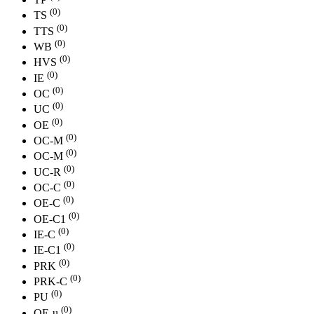
(0)
TS
(0)
TTS
(0)
WB
(0)
HVS
(0)
IE
(0)
OC
(0)
UC
(0)
ОE
(0)
ОС-M
(0)
OC-М
(0)
UC-R
(0)
OC-С
(0)
OE-С
(0)
OE-С1
(0)
IE-С
(0)
IE-С1
(0)
PRK
(0)
PRK-C
(0)
PU
(0)
OE-u