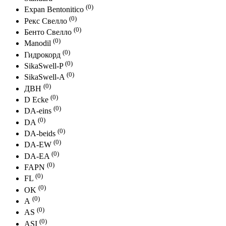
(0)
Expan Bentonitico
(0)
Рекс Свелло
(0)
Бенто Свелло
(0)
Manodil
(0)
Гидрокорд
(0)
SikaSwell-P
(0)
SikaSwell-A
(0)
ДВН
(0)
D Ecke
(0)
DA-eins
(0)
DA
(0)
DA-beids
(0)
DА-EW
(0)
DА-ЕA
(0)
FAPN
(0)
FL
(0)
OK
(0)
А
(0)
AS
(0)
ASI