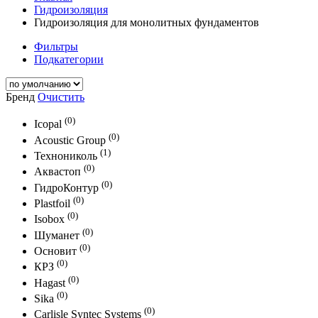
Гидроизоляция
Гидроизоляция для монолитных фундаментов
Фильтры
Подкатегории
Бренд
Очистить
(0)
Icopal
(0)
Acoustic Group
(1)
Технониколь
(0)
Аквастоп
(0)
ГидроКонтур
(0)
Plastfoil
(0)
Isobox
(0)
Шуманет
(0)
Основит
(0)
КРЗ
(0)
Hagast
(0)
Sika
(0)
Carlisle Syntec Systems