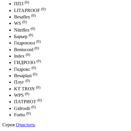
(0)
ППЗ
(0)
LITAPROOF
(0)
Besaflex
(0)
WS
(0)
Nitriflex
(0)
Барьер
(0)
Гидроизол
(0)
Bentocord
(0)
Index
(0)
ГИДРОЗО
(0)
Гидрокс
(0)
Besaplast
(0)
Плуг
(0)
KT TRON
(0)
WPS
(0)
ПАТРИОТ
(0)
Gidrosib
(0)
Forbo
Серия
Очистить