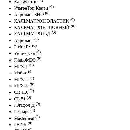
Кальмастоп
(0)
УльтраТоп Кварц
(0)
Акриласт БИО
(0)
КАЛЬМАТРОН ЭЛАСТИК
(0)
КАЛЬМАТРОН-ШОВНЫЙ
(0)
КАЛЬМАТРОН-Д
(0)
Акриласт
(0)
Puder Ex
(0)
Универсал
(0)
ГидроМЭБ
(0)
МГХ-Г
(0)
Мэбис
(0)
МГХ-Т
(0)
МГХ-К
(0)
CR 166
(0)
CL 51
(0)
Ютафол Д
(0)
Pecitape
(0)
MasterSeal
(0)
PB-2К
(0)