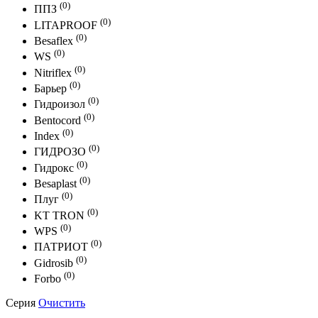
(0)
ППЗ
(0)
LITAPROOF
(0)
Besaflex
(0)
WS
(0)
Nitriflex
(0)
Барьер
(0)
Гидроизол
(0)
Bentocord
(0)
Index
(0)
ГИДРОЗО
(0)
Гидрокс
(0)
Besaplast
(0)
Плуг
(0)
KT TRON
(0)
WPS
(0)
ПАТРИОТ
(0)
Gidrosib
(0)
Forbo
Серия
Очистить