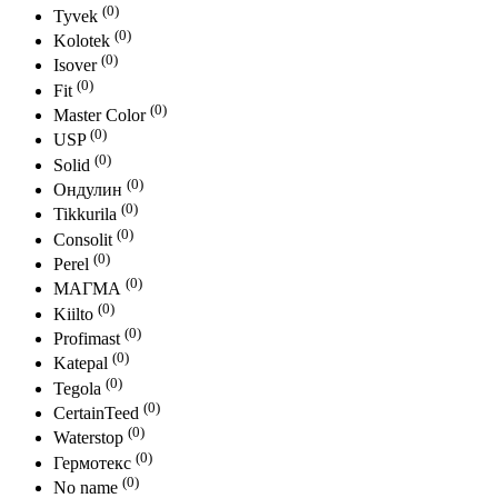
(0)
Tyvek
(0)
Kolotek
(0)
Isover
(0)
Fit
(0)
Master Color
(0)
USP
(0)
Solid
(0)
Ондулин
(0)
Tikkurila
(0)
Consolit
(0)
Perel
(0)
МАГМА
(0)
Kiilto
(0)
Profimast
(0)
Katepal
(0)
Tegola
(0)
CertainTeed
(0)
Waterstop
(0)
Гермотекс
(0)
No name