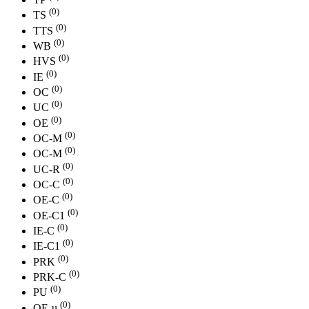
(0)
TS
(0)
TTS
(0)
WB
(0)
HVS
(0)
IE
(0)
OC
(0)
UC
(0)
ОE
(0)
ОС-M
(0)
OC-М
(0)
UC-R
(0)
OC-С
(0)
OE-С
(0)
OE-С1
(0)
IE-С
(0)
IE-С1
(0)
PRK
(0)
PRK-C
(0)
PU
(0)
OE-u