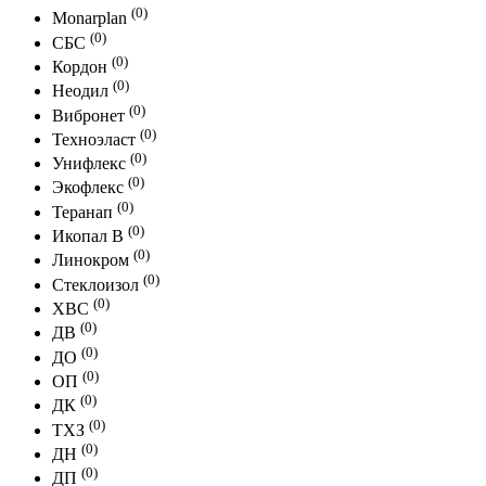
(0)
Monarplan
(0)
СБС
(0)
Кордон
(0)
Неодил
(0)
Вибронет
(0)
Техноэласт
(0)
Унифлекс
(0)
Экофлекс
(0)
Теранап
(0)
Икопал В
(0)
Линокром
(0)
Стеклоизол
(0)
ХВС
(0)
ДВ
(0)
ДО
(0)
ОП
(0)
ДК
(0)
ТХЗ
(0)
ДН
(0)
ДП