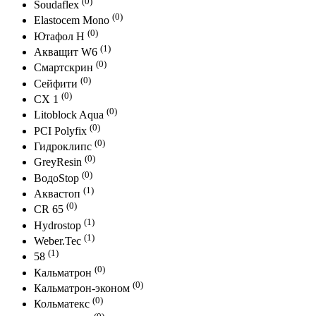
(0)
Soudaflex
(0)
Elastocem Mono
(0)
Ютафол Н
(1)
Акващит W6
(0)
Смартскрин
(0)
Сейфити
(0)
СХ 1
(0)
Litoblock Aqua
(0)
PCI Polyfix
(0)
Гидроклипс
(0)
GreyResin
(0)
ВодоStop
(1)
Аквастоп
(0)
CR 65
(1)
Hydrostop
(1)
Weber.Tec
(1)
58
(0)
Кальматрон
(0)
Кальматрон-эконом
(0)
Кольматекс
(0)