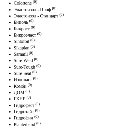
(0)
Colortone
(0)
Эластоизол - Проф
(0)
Эластоизол - Стандарт
(0)
Биполь
(0)
Бикрост
(0)
Бикроэласт
(0)
Sintofoil
(0)
Sikaplan
(0)
Sarnafil
(0)
Sure-Weld
(0)
Sure-Tough
(0)
Sure-Seal
(0)
Изопласт
(0)
Комби
(0)
ДОМ
(0)
ГКНР
(0)
Гидрофест
(0)
Гидротайт
(0)
Гидрофил
(0)
Planterband