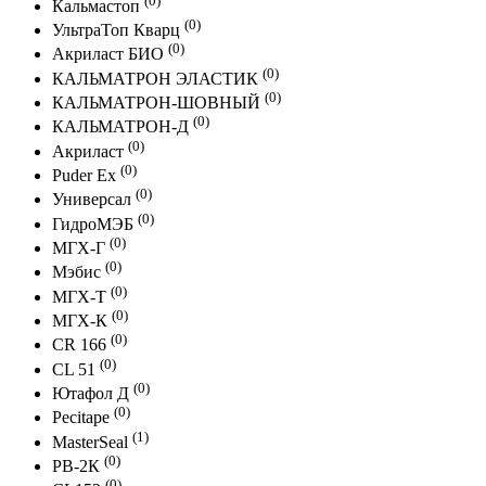
Кальмастоп
(0)
УльтраТоп Кварц
(0)
Акриласт БИО
(0)
КАЛЬМАТРОН ЭЛАСТИК
(0)
КАЛЬМАТРОН-ШОВНЫЙ
(0)
КАЛЬМАТРОН-Д
(0)
Акриласт
(0)
Puder Ex
(0)
Универсал
(0)
ГидроМЭБ
(0)
МГХ-Г
(0)
Мэбис
(0)
МГХ-Т
(0)
МГХ-К
(0)
CR 166
(0)
CL 51
(0)
Ютафол Д
(0)
Pecitape
(1)
MasterSeal
(0)
PB-2К
(0)