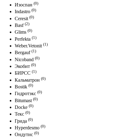
(0)
Изоспан
(0)
Indastro
(0)
Ceresit
(2)
Basf
(0)
Glims
(1)
Perfekta
(1)
Weber.Vetonit
(1)
Bergauf
(0)
Nicoband
(0)
Экобит
(1)
БИРСС
(0)
Кальматрон
(0)
Bostik
(0)
Гидротэкс
(0)
Bitumast
(0)
Docke
(0)
Текс
(0)
Грида
(0)
Hyperdesmo
(0)
Ондутис