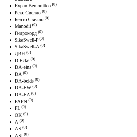
(0)
Expan Bentonitico
(0)
Рекс Свелло
(0)
Бенто Свелло
(0)
Manodil
(0)
Гидрокорд
(0)
SikaSwell-P
(0)
SikaSwell-A
(0)
ДВН
(0)
D Ecke
(0)
DA-eins
(0)
DA
(0)
DA-beids
(0)
DА-EW
(0)
DА-ЕA
(0)
FAPN
(0)
FL
(0)
OK
(0)
А
(0)
AS
(0)
ASI