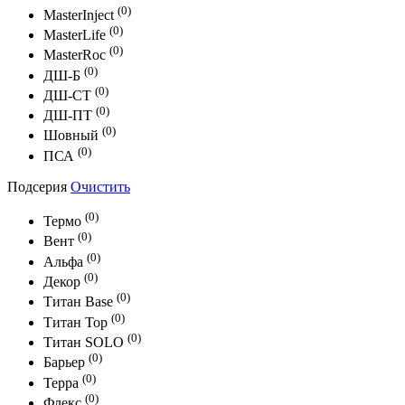
(0)
MasterInject
(0)
MasterLife
(0)
MasterRoc
(0)
ДШ-Б
(0)
ДШ-СТ
(0)
ДШ-ПТ
(0)
Шовный
(0)
ПСА
Подсерия
Очистить
(0)
Термо
(0)
Вент
(0)
Альфа
(0)
Декор
(0)
Титан Base
(0)
Титан Top
(0)
Титан SOLO
(0)
Барьер
(0)
Терра
(0)
Флекс