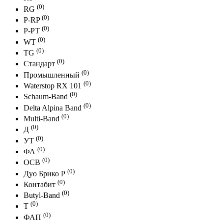
(0)
RG
(0)
P-RP
(0)
P-PT
(0)
WT
(0)
TG
(0)
Стандарт
(0)
Промышленный
(0)
Waterstop RX 101
(0)
Schaum-Band
(0)
Delta Alpina Band
(0)
Multi-Band
(0)
Д
(0)
УТ
(0)
ФА
(0)
ОСВ
(0)
Дуо Брико Р
(0)
Контабит
(0)
Butyl-Band
(0)
Т
(0)
ФАП