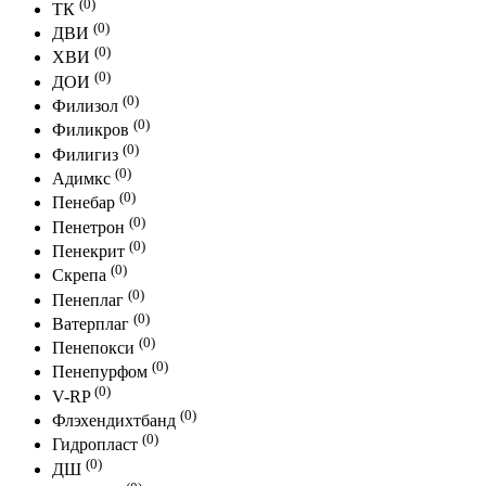
(0)
ТК
(0)
ДВИ
(0)
ХВИ
(0)
ДОИ
(0)
Филизол
(0)
Филикров
(0)
Филигиз
(0)
Адимкс
(0)
Пенебар
(0)
Пенетрон
(0)
Пенекрит
(0)
Скрепа
(0)
Пенеплаг
(0)
Ватерплаг
(0)
Пенепокси
(0)
Пенепурфом
(0)
V-RP
(0)
Флэхендихтбанд
(0)
Гидропласт
(0)
ДШ