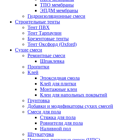
ТПО мембраны
ЭПДМ мембраны
Гидроизоляционные смеси
Строительные тенты
Тент ПВХ
Тент Тарпаулин
Брезентовые тенты
Тент Оксфорд (Oxford)
Сухие смеси
Ремонтные смеси
Шпаклевка
Пропитки
Клей
Эпоксидная смола
Клей для плитки
Монтажные клеи
Клеи для напольных покрытий
Грунтовка
Добавки и модификаторы сухих смесей
Смеси для пола
Стяжка для пола
Ровнители для пола
Наливной пол
Штукатурка
Цементно-песчаные смеси (ЦПС)