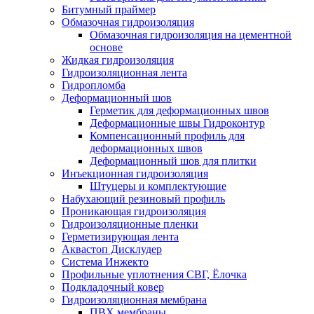
Битумный праймер
Обмазочная гидроизоляция
Обмазочная гидроизоляция на цементной
основе
Жидкая гидроизоляция
Гидроизоляционная лента
Гидропломба
Деформационный шов
Герметик для деформационных швов
Деформационные швы Гидроконтур
Компенсационный профиль для
деформационных швов
Деформационный шов для плитки
Инъекционная гидроизоляция
Штуцеры и комплектующие
Набухающий резиновый профиль
Проникающая гидроизоляция
Гидроизоляционные пленки
Герметизирующая лента
Аквастоп Дисклудер
Система Инжекто
Профильные уплотнения СВГ, Ёлочка
Подкладочный ковер
Гидроизоляционная мембрана
ПВХ мембраны