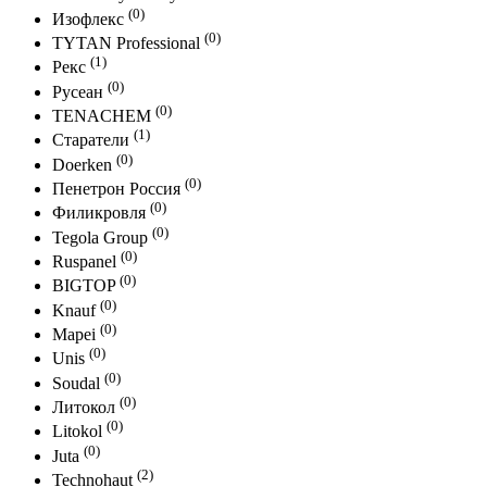
(0)
Изофлекс
(0)
TYTAN Professional
(1)
Рекс
(0)
Русеан
(0)
TENACHEM
(1)
Старатели
(0)
Doerken
(0)
Пенетрон Россия
(0)
Филикровля
(0)
Tegola Group
(0)
Ruspanel
(0)
BIGTOP
(0)
Knauf
(0)
Mapei
(0)
Unis
(0)
Soudal
(0)
Литокол
(0)
Litokol
(0)
Juta
(2)
Technohaut