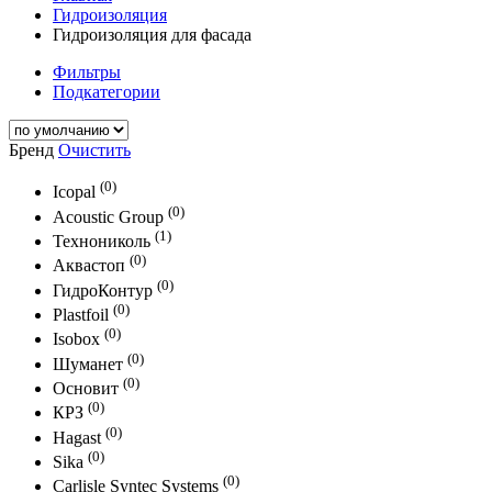
Гидроизоляция
Гидроизоляция для фасада
Фильтры
Подкатегории
Бренд
Очистить
(0)
Icopal
(0)
Acoustic Group
(1)
Технониколь
(0)
Аквастоп
(0)
ГидроКонтур
(0)
Plastfoil
(0)
Isobox
(0)
Шуманет
(0)
Основит
(0)
КРЗ
(0)
Hagast
(0)
Sika
(0)
Carlisle Syntec Systems