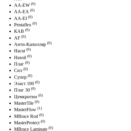
(0)
АА-EW
(0)
АА-ЕА
(0)
АА-EI
(0)
Pentaflex
(0)
КАВ
(0)
AF
(0)
Анти-Капилляр
(0)
Hacut
(0)
Hasoil
(0)
Плаг
(0)
Сил
(0)
Супер
(0)
Эласт 100
(0)
Плаг 30
(0)
Цемкритин
(0)
MasterTile
(1)
MasterFlow
(0)
MBrace Rod
(0)
MasterProtect
(0)
MBrace Laminate