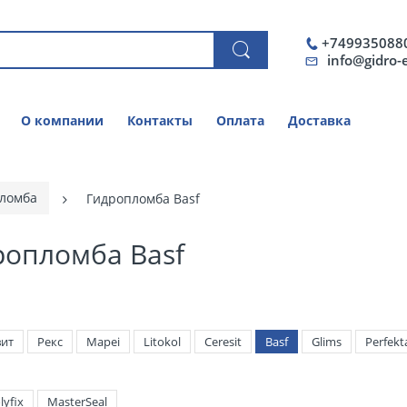
+749935088
info@gidro-
О компании
Контакты
Оплата
Доставка
ломба
Гидропломба Basf
ропломба Basf
ит
Рекс
Mapei
Litokol
Ceresit
Basf
Glims
Perfekt
lyfix
MasterSeal