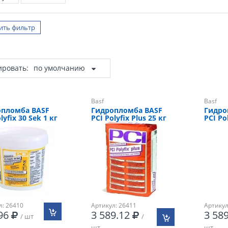
ить фильтр
ировать:
по умолчанию
Basf
Basf
опломба BASF
Гидропломба BASF
Гидро
lyfix 30 Sek 1 кг
PCI Polyfix Plus 25 кг
PCI Po
л: 26410
Артикул: 26411
Артикул
.96
3 589.12
3 58
/ шт
/
шт
шт