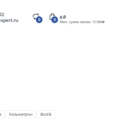
02
0
expert.ru
0
0
Мин. сумма заказа: 15 000
a
Кальматрон
Bostik