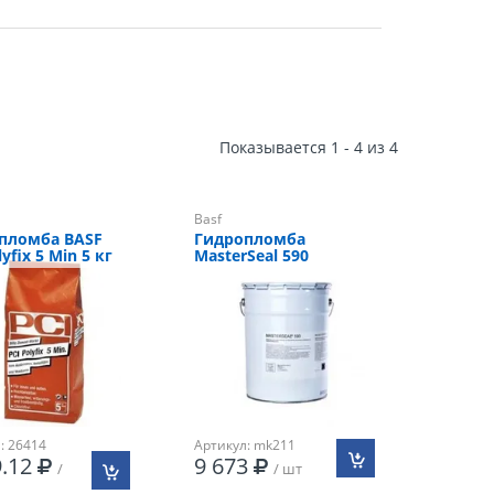
Показывается 1 - 4 из 4
Basf
пломба BASF
Гидропломба
lyfix 5 Min 5 кг
MasterSeal 590
: 26414
Артикул: mk211
9.12
9 673
/
/ шт