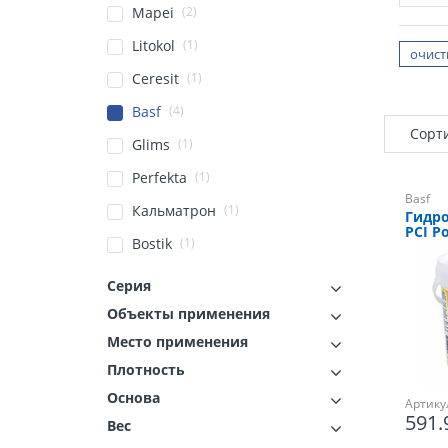
(2)
Mapei
(1)
Litokol
очист
(1)
Ceresit
(4)
Basf
Сорт
(1)
Glims
(1)
Perfekta
Basf
(1)
Кальматрон
Гидр
PCI Po
(1)
Bostik
Серия
Объекты применения
Место применения
Плотность
Основа
Артику
591
Вес