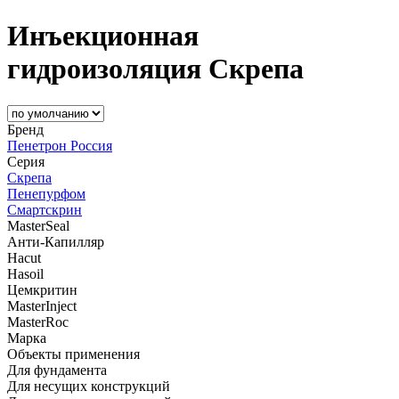
Инъекционная
гидроизоляция Скрепа
Бренд
Пенетрон Россия
Серия
Скрепа
Пенепурфом
Смартскрин
MasterSeal
Анти-Капилляр
Hacut
Hasoil
Цемкритин
MasterInject
MasterRoc
Марка
Объекты применения
Для фундамента
Для несущих конструкций