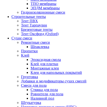
ТПО мембраны
ЭПДМ мембраны
Гидроизоляционные смеси
Строительные тенты
Тент ПВХ
Тент Тарпаулин
Брезентовые тенты
Тент Оксфорд (Oxford)
Сухие смеси
Ремонтные смеси
Шпаклевка
Пропитки
Клей
Эпоксидная смола
Клей для плитки
Монтажные клеи
Клеи для напольных покрытий
Грунтовка
Добавки и модификаторы сухих смесей
Смеси для пола
Стяжка для пола
Ровнители для пола
Наливной пол
Штукатурка
Цементно-песчаные смеси (ЦПС)