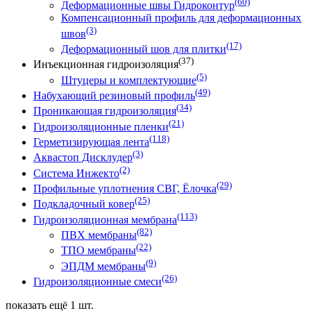
(60)
Деформационные швы Гидроконтур
Компенсационный профиль для деформационных
(3)
швов
(17)
Деформационный шов для плитки
(37)
Инъекционная гидроизоляция
(5)
Штуцеры и комплектующие
(49)
Набухающий резиновый профиль
(34)
Проникающая гидроизоляция
(21)
Гидроизоляционные пленки
(118)
Герметизирующая лента
(3)
Аквастоп Дисклудер
(2)
Система Инжекто
(29)
Профильные уплотнения СВГ, Ёлочка
(25)
Подкладочный ковер
(113)
Гидроизоляционная мембрана
(82)
ПВХ мембраны
(22)
ТПО мембраны
(9)
ЭПДМ мембраны
(26)
Гидроизоляционные смеси
показать ещё 1 шт.