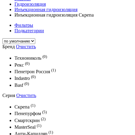
Гидроизоляция
Инъекционная гидроизоляция
Инъекционная гидроизоляция Скрепа
Фильтры
Подкатегории
Бренд
Очистить
(0)
Технониколь
(0)
Рекс
(1)
Пенетрон Россия
(0)
Indastro
(0)
Basf
Серия
Очистить
(1)
Скрепа
(5)
Пенепурфом
(2)
Смартскрин
(1)
MasterSeal
(1)
Анти-Капилляр