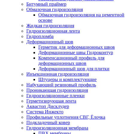
Битумный праймер
Обмазочная гидроизоляция
Обмазочная гидроизоляция на цементной
основе
Жидкая гидроизоляция
Гидроизоляционная лента
Гидропломба
Деформационный шов
Герметик для деформационных швов
Деформационные швы Гидроконтур
Компенсационный профиль для
деформационных швов
Деформационный шов для плитки
Инъекционная гидроизоляция
Штуцеры и комплектующие
Набухающий резиновый профиль
Проникающая гидроизоляция
Гидроизоляционные пленки
Герметизирующая лента
Аквастоп Дисклудер
Система Инжекто
Профильные уплотнения СВГ, Ёлочка
Подкладочный ковер
Гидроизоляционная мембрана
ПВХ мембраны