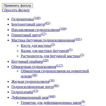
Применить фильтр
Сбросить фильтр
(548)
Гидрошпонка
(85)
Бентонитовый шнур
(194)
Наплавляемая гидроизоляция
(27)
Гернитовый шнур
(101)
Мастика битумная гидроизоляционная
(5)
Кисть для мастики
(5)
Валик для мастики битумной
(5)
Растворитель для битумной мастики
(29)
Битумный праймер
(117)
Обмазочная гидроизоляция
Обмазочная гидроизоляция на цементной
(38)
основе
(30)
Жидкая гидроизоляция
(80)
Гидроизоляционная лента
(15)
Гидропломба
(446)
Деформационный шов
(8)
Герметик для деформационных швов