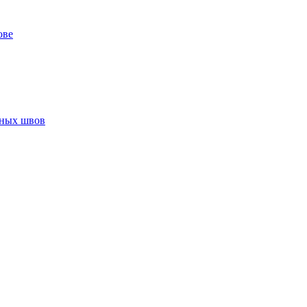
ове
нных швов