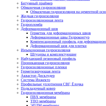
Битумный праймер
Обмазочная гидроизоляция
Обмазочная гидроизоляция на цементной осн
Жидкая гидроизоляция
Гидроизоляционная лента
Гидропломба
Деформационный шов
Герметик для деформационных швов
Деформационные швы Гидроконтур
Компенсационный профиль для деформацио
Деформационный шов для плитки
Инъекционная гидроизоляция
Штуцеры и комплектующие
Набухающий резиновый профиль
Проникающая гидроизоляция
Гидроизоляционные пленки
Герметизирующая лента
Аквастоп Дисклудер
Система Инжекто
Профильные уплотнения СВГ, Ёлочка
Подкладочный ковер
Гидроизоляционная мембрана
ПВХ мембраны
ТПО мембраны
ЭПДМ мембраны