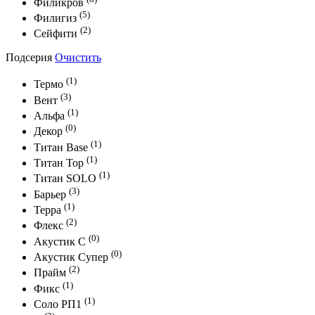
Филикров
(5)
Филигиз
(2)
Сейфити
Подсерия
Очистить
(1)
Термо
(3)
Вент
(1)
Альфа
(0)
Декор
(1)
Титан Base
(1)
Титан Top
(1)
Титан SOLO
(3)
Барьер
(1)
Терра
(2)
Флекс
(0)
Акустик С
(0)
Акустик Супер
(2)
Прайм
(1)
Фикс
(1)
Соло РП1