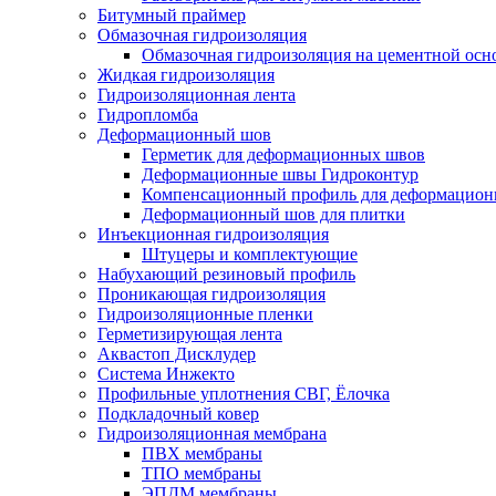
Битумный праймер
Обмазочная гидроизоляция
Обмазочная гидроизоляция на цементной осн
Жидкая гидроизоляция
Гидроизоляционная лента
Гидропломба
Деформационный шов
Герметик для деформационных швов
Деформационные швы Гидроконтур
Компенсационный профиль для деформацио
Деформационный шов для плитки
Инъекционная гидроизоляция
Штуцеры и комплектующие
Набухающий резиновый профиль
Проникающая гидроизоляция
Гидроизоляционные пленки
Герметизирующая лента
Аквастоп Дисклудер
Система Инжекто
Профильные уплотнения СВГ, Ёлочка
Подкладочный ковер
Гидроизоляционная мембрана
ПВХ мембраны
ТПО мембраны
ЭПДМ мембраны