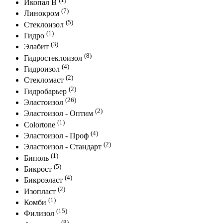
Икопал В
(7)
Линокром
(5)
Стеклоизол
(1)
Гидро
(3)
Элабит
(8)
Гидростеклоизол
(4)
Гидроизол
(2)
Стекломаст
(2)
Гидробарьер
(26)
Эластоизол
(2)
Эластоизол - Оптим
(1)
Colortone
(4)
Эластоизол - Проф
(2)
Эластоизол - Стандарт
(1)
Биполь
(5)
Бикрост
(4)
Бикроэласт
(2)
Изопласт
(1)
Комби
(15)
Филизол
(8)