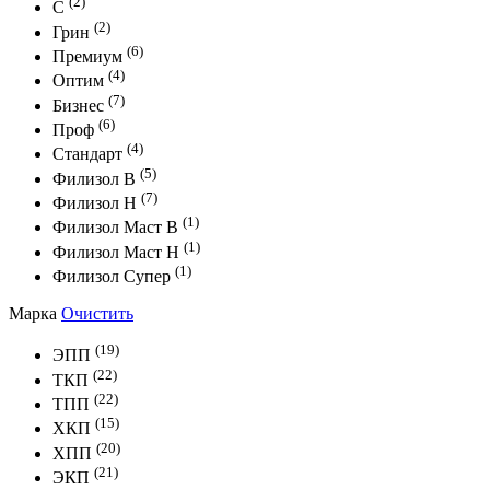
(2)
С
(2)
Грин
(6)
Премиум
(4)
Оптим
(7)
Бизнес
(6)
Проф
(4)
Стандарт
(5)
Филизол В
(7)
Филизол Н
(1)
Филизол Маст В
(1)
Филизол Маст Н
(1)
Филизол Супер
Марка
Очистить
(19)
ЭПП
(22)
ТКП
(22)
ТПП
(15)
ХКП
(20)
ХПП
(21)
ЭКП