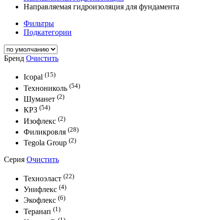
Направляемая гидроизоляция для фундамента
Фильтры
Подкатегории
Бренд
Очистить
(15)
Icopal
(54)
Технониколь
(2)
Шуманет
(54)
КРЗ
(2)
Изофлекс
(28)
Филикровля
(2)
Tegola Group
Серия
Очистить
(22)
Техноэласт
(4)
Унифлекс
(6)
Экофлекс
(1)
Теранап
(1)