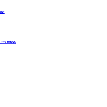
ове
нных швов