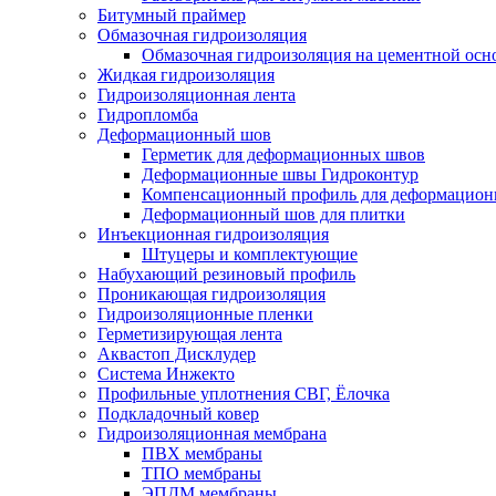
Битумный праймер
Обмазочная гидроизоляция
Обмазочная гидроизоляция на цементной осн
Жидкая гидроизоляция
Гидроизоляционная лента
Гидропломба
Деформационный шов
Герметик для деформационных швов
Деформационные швы Гидроконтур
Компенсационный профиль для деформацио
Деформационный шов для плитки
Инъекционная гидроизоляция
Штуцеры и комплектующие
Набухающий резиновый профиль
Проникающая гидроизоляция
Гидроизоляционные пленки
Герметизирующая лента
Аквастоп Дисклудер
Система Инжекто
Профильные уплотнения СВГ, Ёлочка
Подкладочный ковер
Гидроизоляционная мембрана
ПВХ мембраны
ТПО мембраны
ЭПДМ мембраны