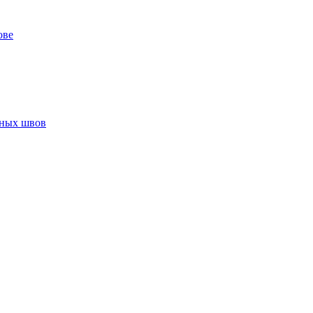
ове
нных швов