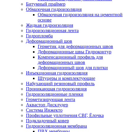
Битумный праймер
Обмазочная гидроизоляция
Обмазочная гидроизоляция на цементной
основе
Жидкая гидроизоляция
Гидроизоляционная лента
Гидропломба
Деформационный шов
Герметик для деформационных швов
Деформационные швы Гидроконтур
Компенсационный профиль для
деформационных швов
Деформационный шов для плитки
Инъекционная гидроизоляция
Штуцеры и комплектующие
Набухающий резиновый профиль
Проникающая гидроизоляция
Гидроизоляционные пленки
Герметизирующая лента
Аквастоп Дисклудер
Система Инжекто
Профильные уплотнения СВГ, Ёлочка
Подкладочный ковер
Гидроизоляционная мембрана
ПВХ мембраны