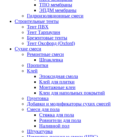
ТПО мембраны
ЭПДМ мембраны
Гидроизоляционные смеси
Строительные тенты
Тент ПВХ
Тент Тарпаулин
Брезентовые тенты
Тент Оксфорд (Oxford)
Сухие смеси
Ремонтные смеси
Шпаклевка
Пропитки
Клей
Эпоксидная смола
Клей для плитки
Монтажные клеи
Клеи для напольных покрытий
Грунтовка
Добавки и модификаторы сухих смесей
Смеси для пола
Стяжка для пола
Ровнители для пола
Наливной пол
Штукатурка
Цементно-песчаные смеси (ЦПС)