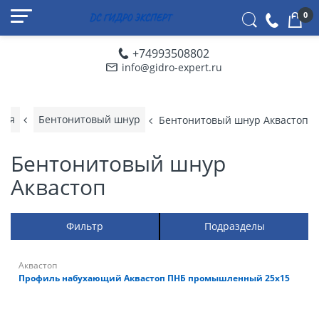
0
+74993508802
info@gidro-expert.ru
ция
Бентонитовый шнур
Бентонитовый шнур Аквастоп
Бентонитовый шнур
Аквастоп
Фильтр
Подразделы
Аквастоп
Профиль набухающий Аквастоп ПНБ промышленный 25х15