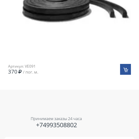
Артикул: VE091
370
/ пог. м.
Принимаем заказы 24 часа
+74993508802