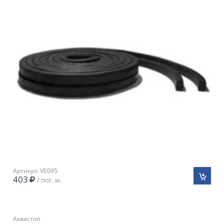
Артикул: VE095
403
/ пог. м.
Аквастоп