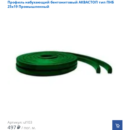
Профиль набухающий бентонитовый АКВАСТОП тип ПНБ
25х19 Промышленный
Артикул: ul103
497
/ пог. м.