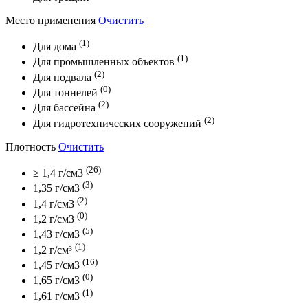
Место применения
Очистить
(1)
Для дома
(1)
Для промышленных объектов
(2)
Для подвала
(0)
Для тоннелей
(2)
Для бассейна
(2)
Для гидротехнических сооружений
Плотность
Очистить
(26)
≥ 1,4 г/см3
(3)
1,35 г/см3
(2)
1,4 г/см3
(0)
1,2 г/см3
(5)
1,43 г/см3
(1)
1,2 г/см³
(16)
1,45 г/см3
(0)
1,65 г/см3
(1)
1,61 г/см3