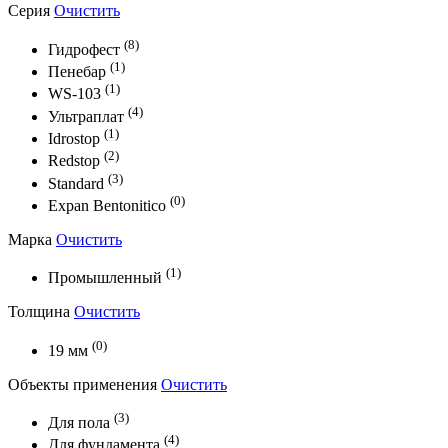
Серия
Очистить
(8)
Гидрофест
(1)
Пенебар
(1)
WS-103
(4)
Ультраплат
(1)
Idrostop
(2)
Redstop
(3)
Standard
(0)
Expan Bentonitico
Марка
Очистить
(1)
Промышленный
Толщина
Очистить
(0)
19 мм
Объекты применения
Очистить
(3)
Для пола
(4)
Для фундамента