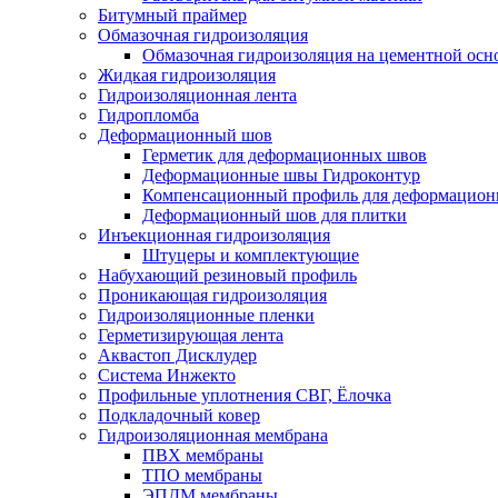
Битумный праймер
Обмазочная гидроизоляция
Обмазочная гидроизоляция на цементной осн
Жидкая гидроизоляция
Гидроизоляционная лента
Гидропломба
Деформационный шов
Герметик для деформационных швов
Деформационные швы Гидроконтур
Компенсационный профиль для деформацио
Деформационный шов для плитки
Инъекционная гидроизоляция
Штуцеры и комплектующие
Набухающий резиновый профиль
Проникающая гидроизоляция
Гидроизоляционные пленки
Герметизирующая лента
Аквастоп Дисклудер
Система Инжекто
Профильные уплотнения СВГ, Ёлочка
Подкладочный ковер
Гидроизоляционная мембрана
ПВХ мембраны
ТПО мембраны
ЭПДМ мембраны