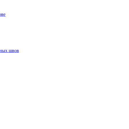
ове
нных швов