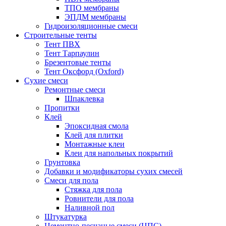
ТПО мембраны
ЭПДМ мембраны
Гидроизоляционные смеси
Строительные тенты
Тент ПВХ
Тент Тарпаулин
Брезентовые тенты
Тент Оксфорд (Oxford)
Сухие смеси
Ремонтные смеси
Шпаклевка
Пропитки
Клей
Эпоксидная смола
Клей для плитки
Монтажные клеи
Клеи для напольных покрытий
Грунтовка
Добавки и модификаторы сухих смесей
Смеси для пола
Стяжка для пола
Ровнители для пола
Наливной пол
Штукатурка
Цементно-песчаные смеси (ЦПС)