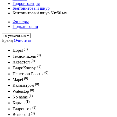
Гидроизоляция
Бентонитовый шнур
Бентонитовый шнур 50х50 мм
Фильтры
Подкатегории
Бренд
Очистить
(0)
Icopal
(0)
Технониколь
(0)
Аквастоп
(1)
ГидроКонтур
(0)
Пенетрон Россия
(0)
Mapei
(0)
Кальматрон
(0)
Waterstop
(1)
No name
(1)
Барьер
(1)
Гидроизол
(0)
Bentocord