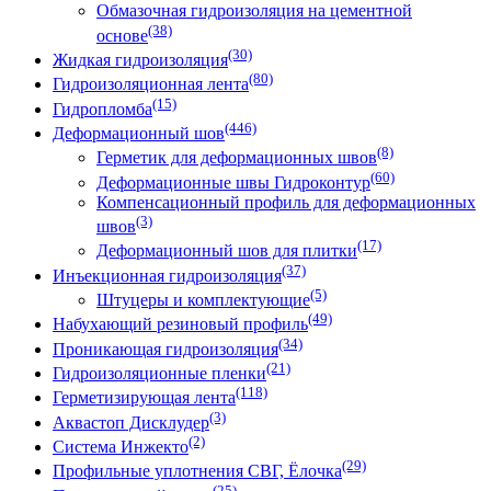
Обмазочная гидроизоляция на цементной
(38)
основе
(30)
Жидкая гидроизоляция
(80)
Гидроизоляционная лента
(15)
Гидропломба
(446)
Деформационный шов
(8)
Герметик для деформационных швов
(60)
Деформационные швы Гидроконтур
Компенсационный профиль для деформационных
(3)
швов
(17)
Деформационный шов для плитки
(37)
Инъекционная гидроизоляция
(5)
Штуцеры и комплектующие
(49)
Набухающий резиновый профиль
(34)
Проникающая гидроизоляция
(21)
Гидроизоляционные пленки
(118)
Герметизирующая лента
(3)
Аквастоп Дисклудер
(2)
Система Инжекто
(29)
Профильные уплотнения СВГ, Ёлочка
(25)