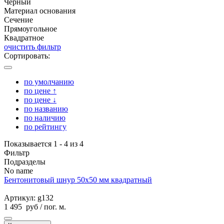
Черный
Материал основания
Сечение
Прямоугольное
Квадратное
очистить фильтр
Сортировать:
по умолчанию
по цене ↑
по цене ↓
по названию
по наличию
по рейтингу
Показывается 1 - 4 из 4
Фильтр
Подразделы
No name
Бентонитовый шнур 50х50 мм квадратный
Артикул: g132
1 495
руб
/ пог. м.