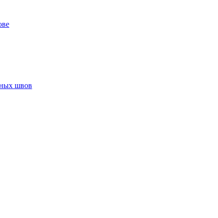
ове
нных швов