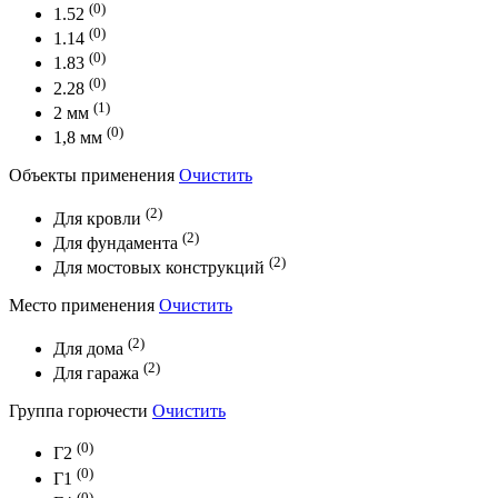
(0)
1.52
(0)
1.14
(0)
1.83
(0)
2.28
(1)
2 мм
(0)
1,8 мм
Объекты применения
Очистить
(2)
Для кровли
(2)
Для фундамента
(2)
Для мостовых конструкций
Место применения
Очистить
(2)
Для дома
(2)
Для гаража
Группа горючести
Очистить
(0)
Г2
(0)
Г1
(0)