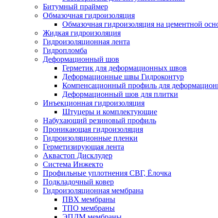
Битумный праймер
Обмазочная гидроизоляция
Обмазочная гидроизоляция на цементной осн
Жидкая гидроизоляция
Гидроизоляционная лента
Гидропломба
Деформационный шов
Герметик для деформационных швов
Деформационные швы Гидроконтур
Компенсационный профиль для деформацио
Деформационный шов для плитки
Инъекционная гидроизоляция
Штуцеры и комплектующие
Набухающий резиновый профиль
Проникающая гидроизоляция
Гидроизоляционные пленки
Герметизирующая лента
Аквастоп Дисклудер
Система Инжекто
Профильные уплотнения СВГ, Ёлочка
Подкладочный ковер
Гидроизоляционная мембрана
ПВХ мембраны
ТПО мембраны
ЭПДМ мембраны