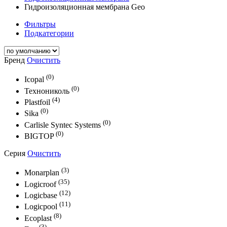
Гидроизоляционная мембрана Geo
Фильтры
Подкатегории
Бренд
Очистить
(0)
Icopal
(0)
Технониколь
(4)
Plastfoil
(0)
Sika
(0)
Carlisle Syntec Systems
(0)
BIGTOP
Серия
Очистить
(3)
Monarplan
(35)
Logicroof
(12)
Logicbase
(11)
Logicpool
(8)
Ecoplast
(3)