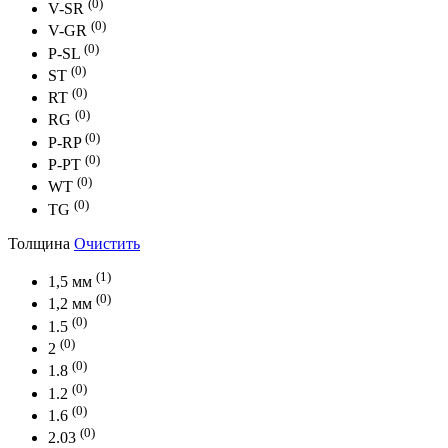
(0)
V-SR
(0)
V-GR
(0)
P-SL
(0)
ST
(0)
RT
(0)
RG
(0)
P-RP
(0)
P-PT
(0)
WT
(0)
TG
Толщина
Очистить
(1)
1,5 мм
(0)
1,2 мм
(0)
1.5
(0)
2
(0)
1.8
(0)
1.2
(0)
1.6
(0)
2.03