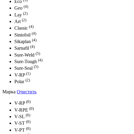
Eco
(4)
Geo
(2)
Lay
(2)
Art
(4)
Classic
(4)
Sintofoil
(4)
Sikaplan
(4)
Sarnafil
(5)
Sure-Weld
(4)
Sure-Tough
(5)
Sure-Seal
(1)
V-RP
(2)
Polar
Марка
Очистить
(0)
V-RP
(0)
V-RPE
(0)
V-SL
(0)
V-ST
(0)
V-PT