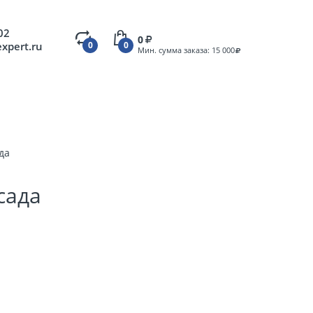
02
0
expert.ru
0
0
Мин. сумма заказа: 15 000
да
сада