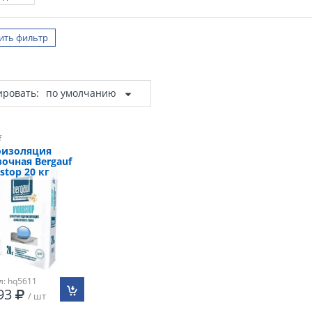
ить фильтр
ировать:
по умолчанию
f
оизоляция
очная Bergauf
stop 20 кг
л: hq5611
.93
/ шт