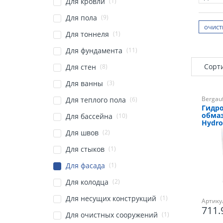
(1)
Для кровли
(9)
Для пола
очист
(1)
Для тоннеля
(11)
Для фундамента
Сорт
(8)
Для стен
(3)
Для ванны
Bergau
(6)
Для теплого пола
Гидр
обмаз
(10)
Для бассейна
Hydro
(2)
Для швов
(1)
Для стыков
(1)
Для фасада
(2)
Для колодца
(1)
Для несущих конструкций
Артику
711
(1)
Для очистных сооружений