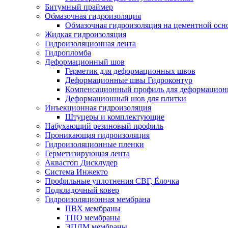
Битумный праймер
Обмазочная гидроизоляция
Обмазочная гидроизоляция на цементной осн
Жидкая гидроизоляция
Гидроизоляционная лента
Гидропломба
Деформационный шов
Герметик для деформационных швов
Деформационные швы Гидроконтур
Компенсационный профиль для деформацио
Деформационный шов для плитки
Инъекционная гидроизоляция
Штуцеры и комплектующие
Набухающий резиновый профиль
Проникающая гидроизоляция
Гидроизоляционные пленки
Герметизирующая лента
Аквастоп Дисклудер
Система Инжекто
Профильные уплотнения СВГ, Ёлочка
Подкладочный ковер
Гидроизоляционная мембрана
ПВХ мембраны
ТПО мембраны
ЭПДМ мембраны