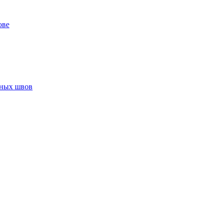
ове
нных швов