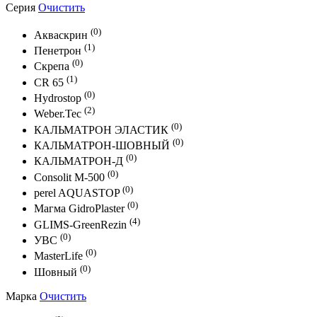
Серия
Очистить
(0)
Акваскрин
(1)
Пенетрон
(0)
Скрепа
(1)
CR 65
(0)
Hydrostop
(2)
Weber.Tec
(0)
КАЛЬМАТРОН ЭЛАСТИК
(0)
КАЛЬМАТРОН-ШОВНЫЙ
(0)
КАЛЬМАТРОН-Д
(0)
Consolit M-500
(0)
perel AQUASTOP
(0)
Магма GidroPlaster
(4)
GLIMS-GreenRezin
(0)
УВС
(0)
MasterLife
(0)
Шовный
Марка
Очистить