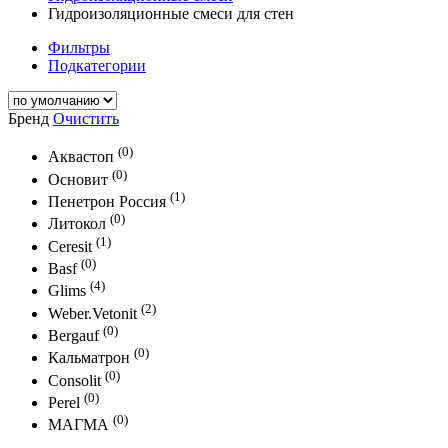
Гидроизоляционные смеси для стен
Фильтры
Подкатегории
Бренд
Очистить
(0)
Аквастоп
(0)
Основит
(1)
Пенетрон Россия
(0)
Литокол
(1)
Ceresit
(0)
Basf
(4)
Glims
(2)
Weber.Vetonit
(0)
Bergauf
(0)
Кальматрон
(0)
Consolit
(0)
Perel
(0)
МАГМА